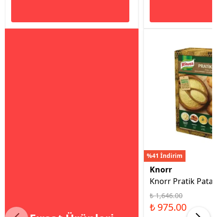
%41 İndirim
Knorr
Knorr Pratik Patat
₺ 1,646.00
₺ 975.00