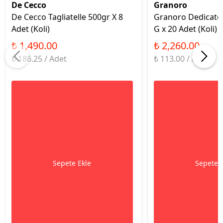
De Cecco
Granoro
De Cecco Tagliatelle 500gr X 8
Granoro Dedicato 
Adet (Koli)
G x 20 Adet (Koli)
₺ 1,490.00
₺ 2,260.00
₺ 186.25 / Adet
₺ 113.00 / Adet
Sepete Ekle
Sepete 