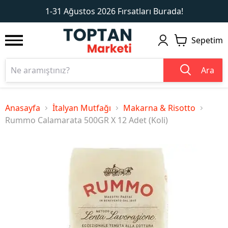
1
2
1-31 Ağustos 2026 Fırsatları Burada!
Sepetim
Ara
Anasayfa
İtalyan Mutfağı
Makarna & Risotto
Rummo Calamarata 500GR X 12 Adet (Koli)