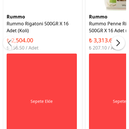
Rummo
Rummo
Rummo Rigatoni 500GR X 16
Rummo Penne Riga
Adet (Koli)
500GR X 16 Adet (K
₺ 2,504.00
₺ 3,313.65
₺ 156.50 / Adet
₺ 207.10 / Adet
Sepete Ekle
Sepete 