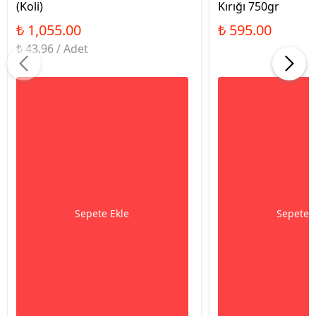
(Koli)
Kırığı 750gr
₺ 1,055.00
₺ 595.00
₺ 43.96 / Adet
Sepete Ekle
Sepete 