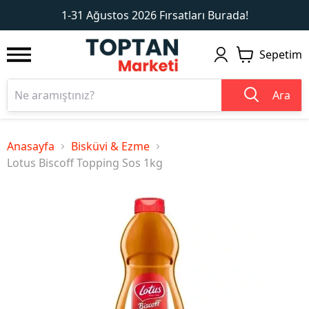
1
2
1-31 Ağustos 2026 Fırsatları Burada!
Sepetim
Ara
Anasayfa
Bisküvi & Ezme
Lotus Biscoff Topping Sos 1kg