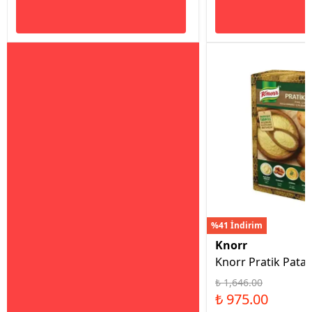
%41 İndirim
Knorr
Knorr Pratik Patat
₺ 1,646.00
₺ 975.00