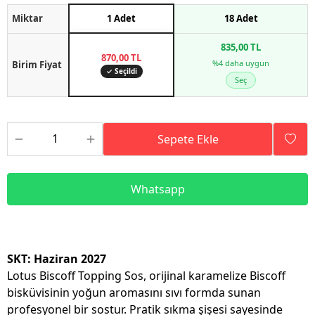
Miktar
1 Adet
18 Adet
835,00 TL
870,00 TL
%4 daha uygun
Birim Fiyat
✓ Seçildi
Seç
Sepete Ekle
Whatsapp
SKT: Haziran 2027
Lotus Biscoff Topping Sos, orijinal karamelize Biscoff
bisküvisinin yoğun aromasını sıvı formda sunan
profesyonel bir sostur. Pratik sıkma şişesi sayesinde