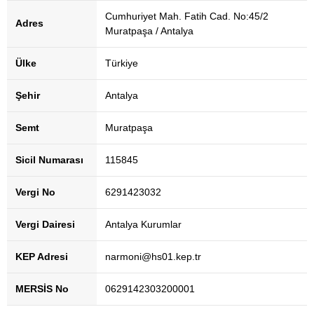
Cumhuriyet Mah. Fatih Cad. No:45/2
Adres
Muratpaşa / Antalya
Ülke
Türkiye
Şehir
Antalya
Semt
Muratpaşa
Sicil Numarası
115845
Vergi No
6291423032
Vergi Dairesi
Antalya Kurumlar
KEP Adresi
narmoni@hs01.kep.tr
MERSİS No
0629142303200001