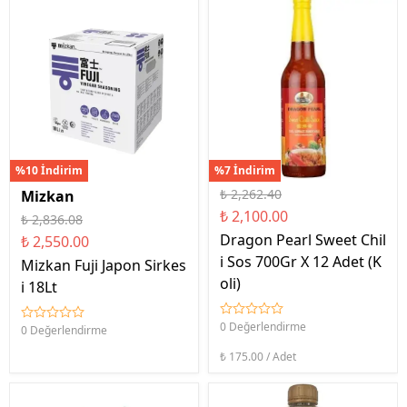
%10 İndirim
%7 İndirim
₺ 2,262.40
Mizkan
₺ 2,100.00
₺ 2,836.08
Dragon Pearl Sweet Chil
₺ 2,550.00
i Sos 700Gr X 12 Adet (K
Mizkan Fuji Japon Sirkes
oli)
i 18Lt
0 Değerlendirme
0 Değerlendirme
₺ 175.00 / Adet