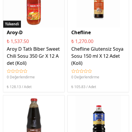
Tükendi
Aroy-D
Chefline
₺ 1,537.50
₺ 1,270.00
Aroy D Tatlı Biber Sweet
Chefline Glutensiz Soya
Chili Sosu 350 Gr X 12 A
Sosu 150 ml X 12 Adet
det (Koli)
(Koli)
0 Değerlendirme
0 Değerlendirme
₺ 128.13 / Adet
₺ 105.83 / Adet