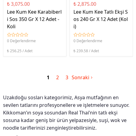
₺ 3,075.00
₺ 2,875.00
Lee Kum Kee Karabiberl
Lee Kum Kee Tatlı Ekşi S
i Sos 350 Gr X 12 Adet -
os 240 Gr X 12 Adet (Kol
Koli
i)
0 Değerlendirme
0 Değerlendirme
₺ 256.25 / Adet
₺ 239.58 / Adet
1
2
3
Sonraki
Uzakdoğu sosları kategorimiz, Asya mutfağının en
sevilen tatlarını profesyonellere ve işletmelere sunuyor.
Kikkoman’ın soya sosundan Real Thai’nin tatlı ekşi
sosuna kadar geniş bir ürün yelpazesiyle, suşi, wok ve
noodle tariflerinizi zenginleştirebilirsiniz.