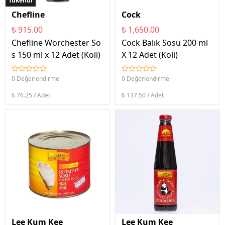
Tükendi
Chefline
Cock
₺ 915.00
₺ 1,650.00
Chefline Worchester So
Cock Balık Sosu 200 ml
s 150 ml x 12 Adet (Koli)
X 12 Adet (Koli)
0 Değerlendirme
0 Değerlendirme
₺ 76.25 / Adet
₺ 137.50 / Adet
Lee Kum Kee
Lee Kum Kee