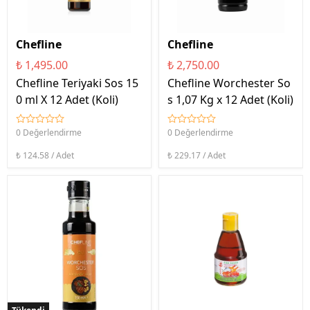
Chefline
Chefline
₺ 1,495.00
₺ 2,750.00
Chefline Teriyaki Sos 15
Chefline Worchester So
0 ml X 12 Adet (Koli)
s 1,07 Kg x 12 Adet (Koli)
0 Değerlendirme
0 Değerlendirme
₺ 124.58 / Adet
₺ 229.17 / Adet