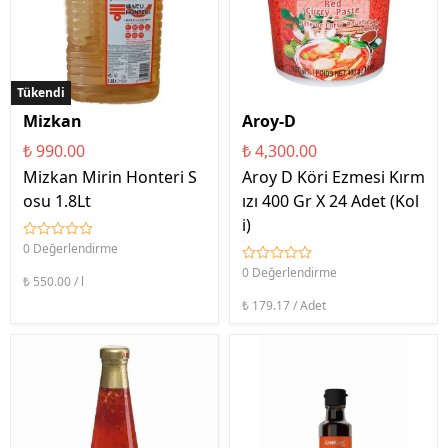
Tükendi
Mizkan
Aroy-D
₺ 990.00
₺ 4,300.00
Mizkan Mirin Honteri S
Aroy D Köri Ezmesi Kırm
osu 1.8Lt
ızı 400 Gr X 24 Adet (Kol
i)
0 Değerlendirme
0 Değerlendirme
₺ 550.00 / l
₺ 179.17 / Adet