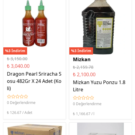
%3 İndirim
%3 İndirim
₺ 3,150.00
Mizkan
₺ 3,040.00
₺ 2,159.78
Dragon Pearl Sriracha S
₺ 2,100.00
osu 482Gr X 24 Adet (Ko
Mizkan Yuzu Ponzu 1.8
li)
Litre
0 Değerlendirme
0 Değerlendirme
₺ 126.67 / Adet
₺ 1,166.67 / l