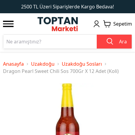
1
2
2500 TL Üzeri Siparişlerde Kargo Bedava!
Sepetim
Ara
Anasayfa
Uzakdoğu
Uzakdoğu Sosları
Dragon Pearl Sweet Chili Sos 700Gr X 12 Adet (Koli)