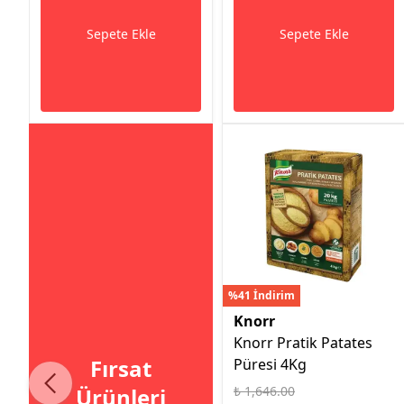
Sepete Ekle
Sepete Ekle
%41 İndirim
Knorr
Knorr Pratik Patates
Fırsat
Püresi 4Kg
Ürünleri
₺ 1,646.00