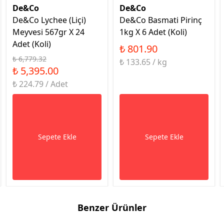
De&Co
De&Co
De&Co Lychee (Liçi)
De&Co Basmati Pirinç
Meyvesi 567gr X 24
1kg X 6 Adet (Koli)
Adet (Koli)
₺ 801.90
₺ 6,779.32
₺ 133.65 / kg
₺ 5,395.00
₺ 224.79 / Adet
Sepete Ekle
Sepete Ekle
Benzer Ürünler