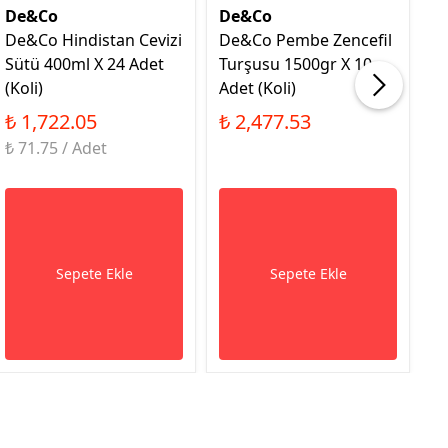
De&Co
De&Co
D
De&Co Hindistan Cevizi
De&Co Pembe Zencefil
D
Sütü 400ml X 24 Adet
Turşusu 1500gr X 10
So
(Koli)
Adet (Koli)
₺
₺ 1,722.05
₺ 2,477.53
₺ 71.75 / Adet
Sepete Ekle
Sepete Ekle