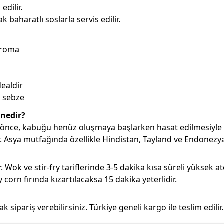
edilir.
 baharatlı soslarla servis edilir.
 aroma
dealdir
l sebze
 nedir?
önce, kabuğu henüz oluşmaya başlarken hasat edilmesiyle 
lir. Asya mutfağında özellikle Hindistan, Tayland ve Endonezya
r. Wok ve stir-fry tariflerinde 3-5 dakika kısa süreli yüksek a
 corn fırında kızartılacaksa 15 dakika yeterlidir.
ipariş verebilirsiniz. Türkiye geneli kargo ile teslim edilir.