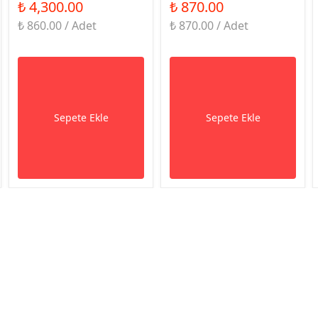
₺ 4,300.00
₺ 870.00
₺ 860.00 / Adet
₺ 870.00 / Adet
Sepete Ekle
Sepete Ekle
syal Medya
Kurumsal
Alışv
Anasayfa
Sıkça 