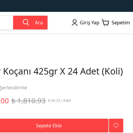
Ara
Giriş Yap
Sepetim
Koçanı 425gr X 24 Adet (Koli)
ğerlendirme
.00
₺ 1,810.93
₺ 66.25 / Adet
Sepete Ekle