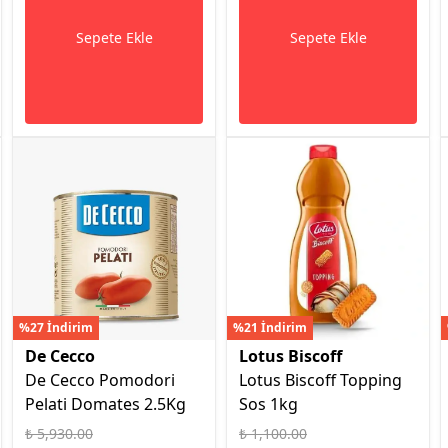
Sepete Ekle
Sepete Ekle
%27 İndirim
%21 İndirim
De Cecco
Lotus Biscoff
De Cecco Pomodori
Lotus Biscoff Topping
Pelati Domates 2.5Kg
Sos 1kg
₺ 5,930.00
₺ 1,100.00