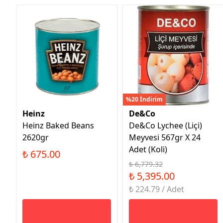
%20 İndirim
Heinz
De&Co
Heinz Baked Beans
De&Co Lychee (Liçi)
2620gr
Meyvesi 567gr X 24
Adet (Koli)
₺ 675.00
₺ 6,779.32
₺ 5,395.00
₺ 224.79 / Adet