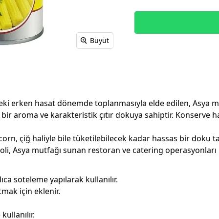
Büyüt
i erken hasat dönemde toplanmasıyla elde edilen, Asya mut
lı bir aroma ve karakteristik çıtır dokuya sahiptir. Konserve 
rn, çiğ haliyle bile tüketilebilecek kadar hassas bir doku taş
koli, Asya mutfağı sunan restoran ve catering operasyonları iç
lıca soteleme yapılarak kullanılır.
tmak için eklenir.
ullanılır.