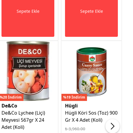
Sepete Ekle
Sepete Ekle
%20 İndirim
%19 İndirim
%16
De&Co
Hügli
H
De&Co Lychee (Liçi)
Hügli Köri Sos (Toz) 900
H
Meyvesi 567gr X 24
Gr X 4 Adet (Koli)
9G
Adet (Koli)
₺ 3,960.00
₺ 