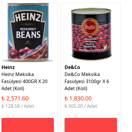
Heinz
De&Co
Heinz Meksika
De&Co Meksika
Fasülyesi 400GR X 20
Fasülyesi 3100gr X 6
Adet (Koli)
Adet (Koli)
₺ 2,571.60
₺ 1,830.00
₺ 128.58 / Adet
₺ 305.00 / Adet