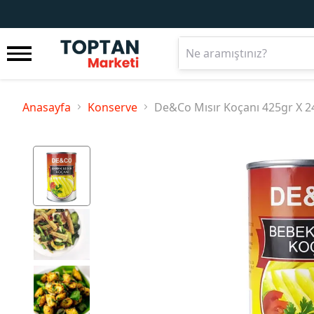
Anasayfa
Konserve
De&Co Mısır Koçanı 425gr X 24