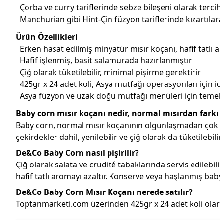
Çorba ve curry tariflerinde sebze bileşeni olarak tercih 
Manchurian gibi Hint-Çin füzyon tariflerinde kızartılarak
Ürün Özellikleri
Erken hasat edilmiş minyatür mısır koçanı, hafif tatlı
Hafif işlenmiş, basit salamurada hazırlanmıştır
Çiğ olarak tüketilebilir, minimal pişirme gerektirir
425gr x 24 adet koli, Asya mutfağı operasyonları için i
Asya füzyon ve uzak doğu mutfağı menüleri için teme
Baby corn mısır koçanı nedir, normal mısırdan farkı
Baby corn, normal mısır koçanının olgunlaşmadan çok 
çekirdekler dahil, yenilebilir ve çiğ olarak da tüketilebi
De&Co Baby Corn nasıl pişirilir?
Çiğ olarak salata ve crudité tabaklarında servis edilebili
hafif tatlı aromayı azaltır. Konserve veya haşlanmış baby
De&Co Baby Corn Mısır Koçanı nerede satılır?
Toptanmarketi.com üzerinden 425gr x 24 adet koli olarak s