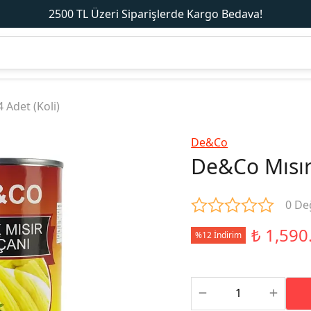
2500 TL Üzeri Siparişlerde Kargo Bedava!
 Adet (Koli)
De&Co
De&Co Mısır 
0 De
₺ 1,590
%12 İndirim