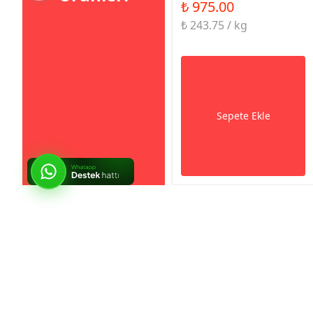
₺ 975.00
₺ 243.75 / kg
Sepete Ekle
So