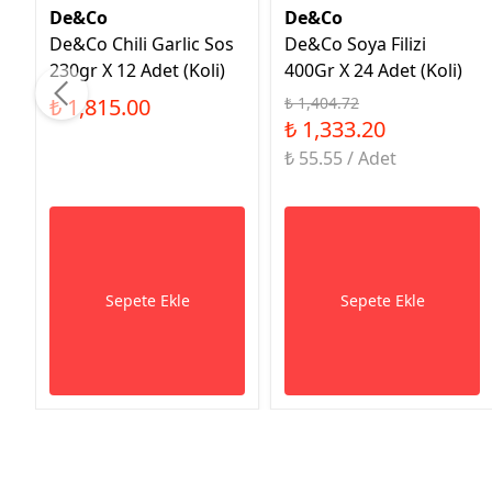
De&Co
De&Co
De&Co Chili Garlic Sos
De&Co Soya Filizi
230gr X 12 Adet (Koli)
400Gr X 24 Adet (Koli)
₺ 1,815.00
₺ 1,404.72
₺ 1,333.20
₺ 55.55 / Adet
Sepete Ekle
Sepete Ekle