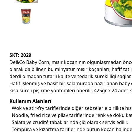
SKT: 2029
De&Co Baby Corn, mısır koçanının olgunlaşmadan öncek
olarak da bilinen bu minyatür mısır koçanları, hafif tat
derdi olmadan tutarlı kalite ve tedarik sürekliliği sağlar.
Hafif işlenmiş ve basit bir salamurada hazırlanan baby co
kısa süreli pişirme yöntemleri önerilir. 425gr x 24 adet 
Kullanım Alanları
Wok ve stir-fry tariflerinde diğer sebzelerle birlikte hız
Noodle, fried rice ve pilav tariflerinde renk ve doku ka
Salata ve crudité tabaklarında çiğ olarak servis edilir.
Tempura ve kızartma tariflerinde bütün koçan halinde k