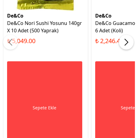
De&Co
De&Co
De&Co Nori Sushi Yosunu 140gr
De&Co Guacamole 
X 10 Adet (500 Yaprak)
6 Adet (Koli)
₺ 5,049.00
₺ 2,246.44
Sepete Ekle
Sepete 