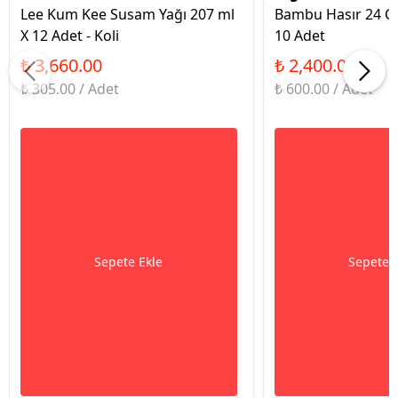
Lee Kum Kee Susam Yağı 207 ml
Bambu Hasır 24 Cm
X 12 Adet - Koli
10 Adet
₺ 3,660.00
₺ 2,400.00
₺ 305.00 / Adet
₺ 600.00 / Adet
Sepete Ekle
Sepete 