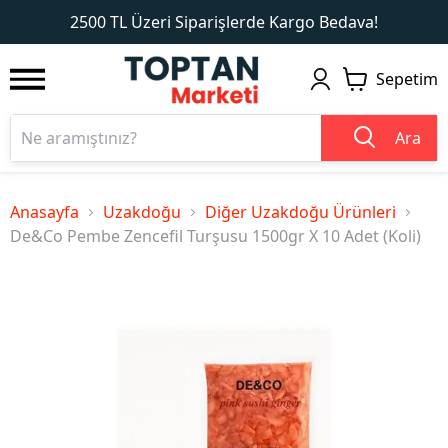
1
2
2500 TL Üzeri Siparişlerde Kargo Bedava!
Sepetim
Ara
Anasayfa
Uzakdoğu
Diğer Uzakdoğu Ürünleri
De&Co Pembe Zencefil Turşusu 1500gr X 10 Adet (Koli)