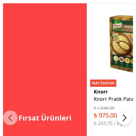
%41 İndirim
Knorr
Knorr Pratik Patat
₺ 1,646.00
₺ 975.00
Fırsat Ürünleri
₺ 243.75 / kg