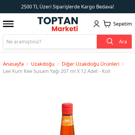
1
2
2500 TL Üzeri Siparişlerde Kargo Bedava!
Sepetim
Ara
Anasayfa
Uzakdoğu
Diğer Uzakdoğu Ürünleri
Lee Kum Kee Susam Yağı 207 ml X 12 Adet - Koli