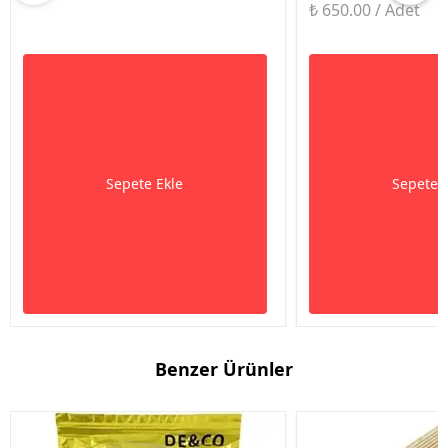
₺ 650.00 / Adet
Sepete Ekle
Sepete 
Benzer Ürünler