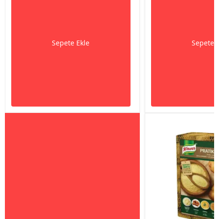
Sepete Ekle
Sepete 