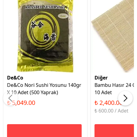
De&Co
Diğer
De&Co Nori Sushi Yosunu 140gr
Bambu Hasır 24 Cm
X 10 Adet (500 Yaprak)
10 Adet
₺ 5,049.00
₺ 2,400.00
₺ 600.00 / Adet