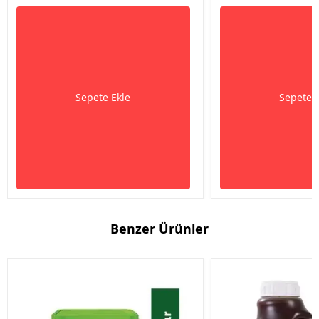
Sepete Ekle
Sepete 
Benzer Ürünler