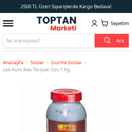
1
2
2500 TL Üzeri Siparişlerde Kargo Bedava!
Sepetim
Ara
Anasayfa
Soslar
Gurme Soslar
Lee Kum Kee Teriyaki Sos 1 Kg