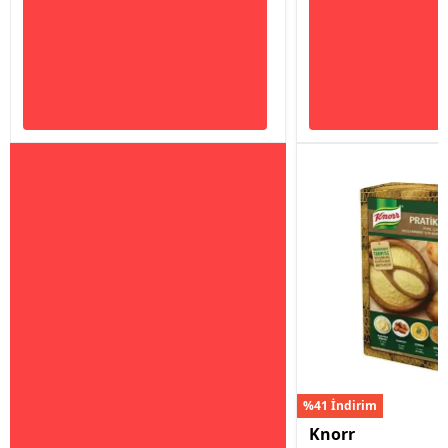
%41 İndirim
Knorr