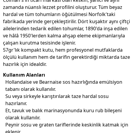
Colman's'ın ticari markası olan keskin, yanıcı ve aynı
zamanda nüanslı lezzet profilini oluşturur. Tüm beyaz
hardal ve tüm tohumların öğütülmesi Norfolk'taki
fabrikada yerinde gerçekleştirilir. Dört kuşaktır aynı çiftçi
ailelerinden tedarik edilen tohumlar, 1890'da inşa edilen
ve hâlâ 1950'lerden kalma ahşap eleme ekipmanlarıyla
çalışan kurutma tesisinde işlenir.
57gr'lık kompakt kutu, hem profesyonel mutfaklarda
ölçülü kullanım hem de tarifin gerektirdiği miktarda taze
hazırlık için idealdir.
Kullanım Alanları
Hollandaise ve Bearnaise sos hazırlığında emülsiyon
tabanı olarak kullanılır.
Su veya sirkeyle karıştırılarak taze hardal sosu
hazırlanır.
Et, tavuk ve balık marinasyonunda kuru rub bileşeni
olarak kullanılır.
Peynir sosu ve graten tariflerinde keskinlik katmak için
eklenir.