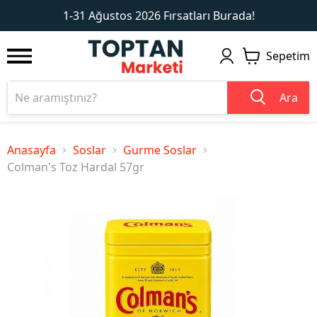
1
2
1-31 Ağustos 2026 Fırsatları Burada!
Sepetim
Ara
Anasayfa
Soslar
Gurme Soslar
Colman's Toz Hardal 57gr