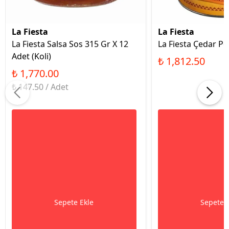
La Fiesta
La Fiesta
La Fiesta Salsa Sos 315 Gr X 12
La Fiesta Çedar Pe
Adet (Koli)
₺ 1,812.50
₺ 1,770.00
₺ 147.50 / Adet
Sepete Ekle
Sepete 