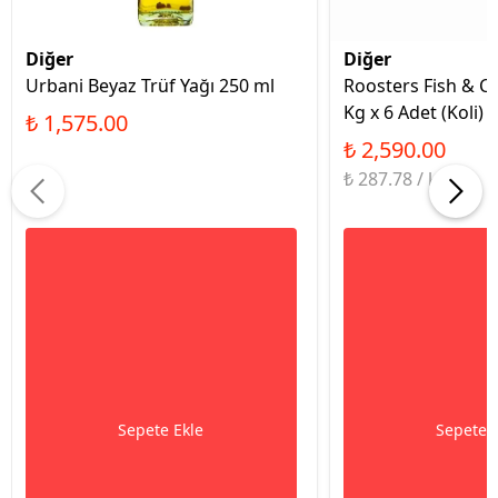
Diğer
Diğer
Urbani Beyaz Trüf Yağı 250 ml
Roosters Fish & Ch
Kg x 6 Adet (Koli)
₺ 1,575.00
₺ 2,590.00
₺ 287.78 / kg
Sepete Ekle
Sepete 