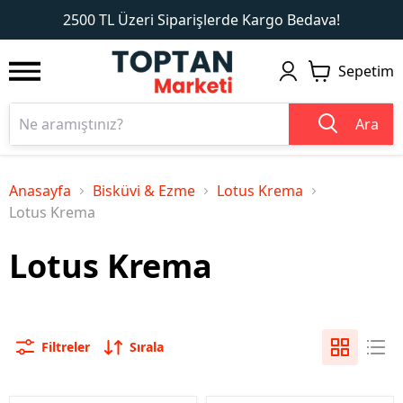
1
2
2500 TL Üzeri Siparişlerde Kargo Bedava!
Sepetim
Ara
Anasayfa
Bisküvi & Ezme
Lotus Krema
Lotus Krema
Lotus Krema
Filtreler
Sırala