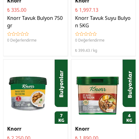
Knorr
Knorr
₺ 335.00
₺ 1,997.13
Knorr Tavuk Bulyon 750
Knorr Tavuk Suyu Bulyo
gr
n 5KG
0 Değerlendirme
0 Değerlendirme
₺ 399.43 / kg
Knorr
Knorr
₺ 2,250.00
₺ 1,890.00