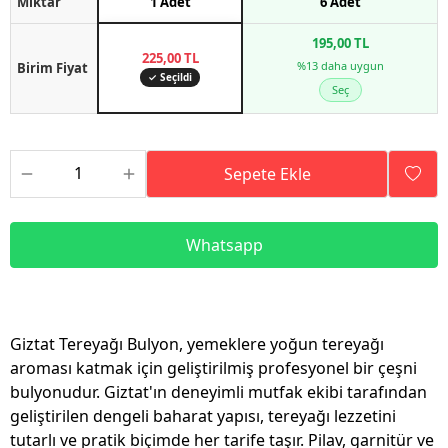
Miktar
1 Adet
6 Adet
195,00 TL
225,00 TL
%13 daha uygun
Birim Fiyat
✓ Seçildi
Seç
Sepete Ekle
Whatsapp
Giztat Tereyağı Bulyon, yemeklere yoğun tereyağı
aroması katmak için geliştirilmiş profesyonel bir çeşni
bulyonudur. Giztat'ın deneyimli mutfak ekibi tarafından
geliştirilen dengeli baharat yapısı, tereyağı lezzetini
tutarlı ve pratik biçimde her tarife taşır. Pilav, garnitür ve