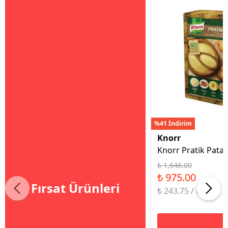
%41 İndirim
Knorr
Knorr Pratik Patat
₺ 1,646.00
₺ 975.00
Fırsat Ürünleri
₺ 243.75 / kg