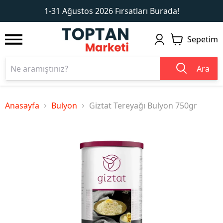
1
2
1-31 Ağustos 2026 Fırsatları Burada!
Sepetim
Ara
Anasayfa
Bulyon
Giztat Tereyağı Bulyon 750gr