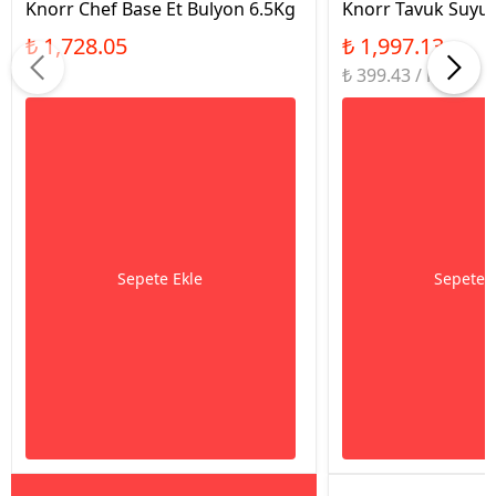
Knorr Chef Base Et Bulyon 6.5Kg
Knorr Tavuk Suyu
₺ 1,728.05
₺ 1,997.13
₺ 399.43 / kg
Sepete Ekle
Sepete 