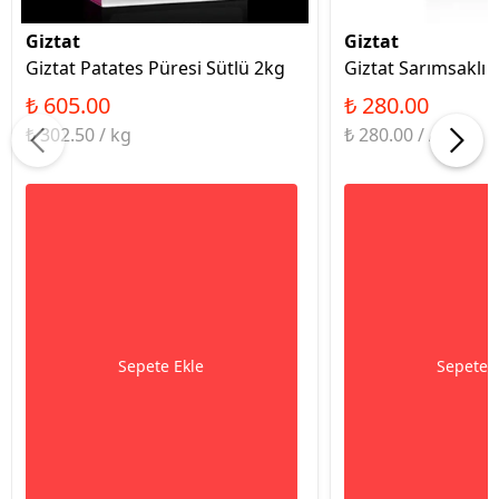
Giztat
Giztat
Giztat Patates Püresi Sütlü 2kg
Giztat Sarımsaklı 
₺ 605.00
₺ 280.00
₺ 302.50 / kg
₺ 280.00 / Adet
Sepete Ekle
Sepete 