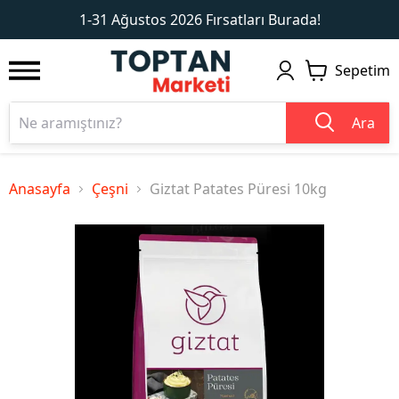
1
2
1-31 Ağustos 2026 Fırsatları Burada!
Sepetim
Ara
Anasayfa
Çeşni
Giztat Patates Püresi 10kg