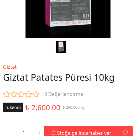
Giztat
Giztat Patates Püresi 10kg
0 Değerlendirme
₺ 2,600.00
Tükendi
₺ 260.00 / kg
Stoğa gelince haber ver