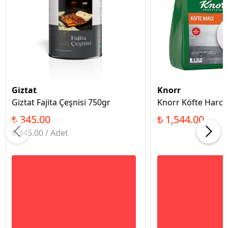
Giztat
Knorr
Giztat Fajita Çeşnisi 750gr
Knorr Köfte Harcı
₺ 345.00
₺ 1,544.00
₺ 345.00 / Adet