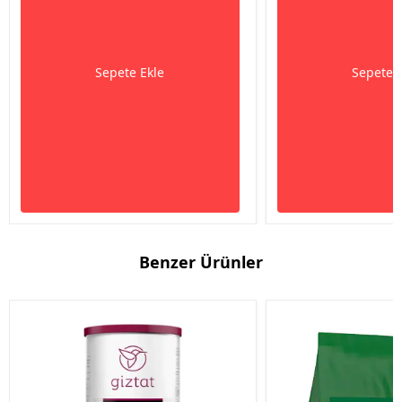
Sepete Ekle
Sepete 
Benzer Ürünler