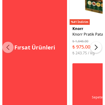
%41 İndirim
Knorr
Knorr Pratik Patat
₺ 1,646.00
Fırsat Ürünleri
₺ 975.00
₺ 243.75 / kg
Sepete 