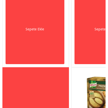
Sepete Ekle
Sepete 