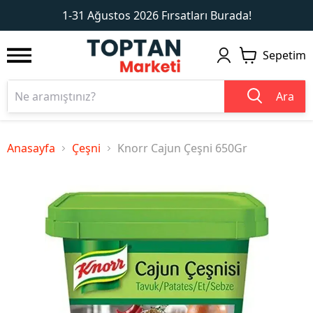
1
2
1-31 Ağustos 2026 Fırsatları Burada!
Sepetim
Ara
Anasayfa
Çeşni
Knorr Cajun Çeşni 650Gr