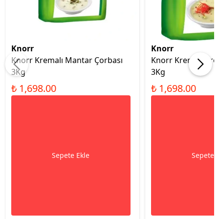
Knorr
Knorr
Knorr Kremalı Mantar Çorbası
Knorr Kremalı Bro
3Kg
3Kg
₺ 1,698.00
₺ 1,698.00
Sepete Ekle
Sepete 