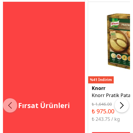
%41 İndirim
Knorr
Knorr Pratik Patat
Fırsat Ürünleri
₺ 1,646.00
₺ 975.00
₺ 243.75 / kg