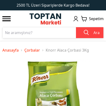
1
2
2500 TL Üzeri Siparişlerde Kargo Bedava!
Sepetim
Ara
Anasayfa
Çorbalar
Knorr Alaca Çorbasi 3Kg