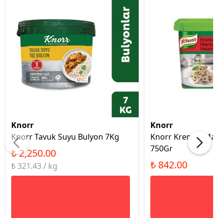
Knorr
Knorr
Knorr Tavuk Suyu Bulyon 7Kg
Knorr Kremalı Man
750Gr
₺ 2,250.00
₺ 842.00
₺ 321.43 / kg