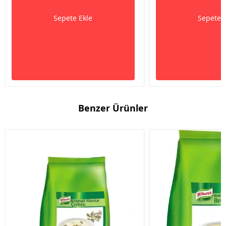
Sepete Ekle
Sepete 
Benzer Ürünler