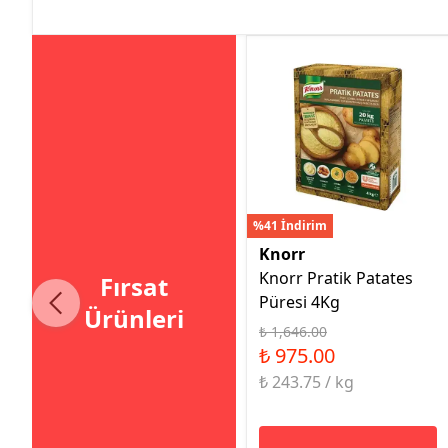
%41 İndirim
Knorr
Knorr Pratik Patates
Fırsat
Püresi 4Kg
Ürünleri
₺ 1,646.00
₺ 975.00
₺ 243.75 / kg