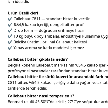
için idealdir.
Ürün Özellikleri
✔ Callebaut C811 — standart bitter kuvertür
✔ %54,5 kakao içeriği, dengeli bitter profil
✔ Drop form — doğrudan eritmeye hazır
✔ 10 kg büyük boy ambalaj, endüstriyel kullanıma uy
✔ Belçika üretimi, orijinal Callebaut kalitesi
✔ Yapay aroma ve katkı maddesi içermez
Callebaut bitter çikolata nedir?
Belçika kökenli Callebaut markasının %54,5 kakao içerikl
profesyonel pastaneler tarafından standart bitter kuvert
Callebaut bitter ile sütlü kuvertür arasındaki fark n
C811 bitter, %54,5 kakao içeriğiyle daha yoğun ve az tat
tariflerde tercih edilir.
Callebaut bitter nasıl temperlenir?
Benmari usulü 45-50°C'de eritilir, 27°C'ye soğutulur a