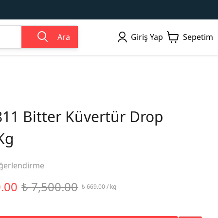
Ara
Giriş Yap
Sepetim
811 Bitter Küvertür Drop
Kg
ğerlendirme
0.00
₺ 7,500.00
₺ 669.00 / kg