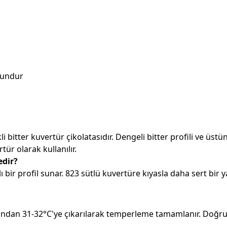
gundur
i bitter kuvertür çikolatasıdır. Dengeli bitter profili ve üs
ür olarak kullanılır.
edir?
lı bir profil sunar. 823 sütlü kuvertüre kıyasla daha sert bi
rdından 31-32°C'ye çıkarılarak temperleme tamamlanır. Doğru