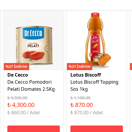
%27 İndirim
%21 İndirim
De Cecco
Lotus Biscoff
De Cecco Pomodori
Lotus Biscoff Topping
Pelati Domates 2.5Kg
Sos 1kg
₺ 5,930.00
₺ 1,100.00
₺ 4,300.00
₺ 870.00
₺ 860.00 / Adet
₺ 870.00 / Adet