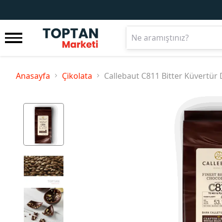
Anasayfa
Çikolata
Callebaut C811 Bitter Küvertür 