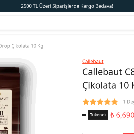
2500 TL Üzeri Siparişlerde Kargo Bedava!
Drop Çikolata 10 Kg
Callebaut
Callebaut C
Çikolata 10 
1 De
₺ 6,69
Tükendi