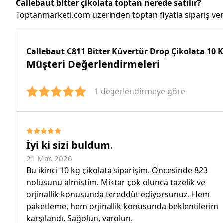
Callebaut bitter çikolata toptan nerede satılır?
Toptanmarketi.com üzerinden toptan fiyatla sipariş vereb
Callebaut C811 Bitter Küvertür Drop Çikolata 10 
Müşteri Değerlendirmeleri
1 değerlendirmeye göre
İyi ki sizi buldum.
21 Mar, 2026
Bu ikinci 10 kg çikolata siparişim. Öncesinde 823
nolusunu almistim. Miktar çok olunca tazelik ve
orjinallik konusunda tereddüt ediyorsunuz. Hem
paketleme, hem orjinallik konusunda beklentilerim
karşılandı. Sağolun, varolun.