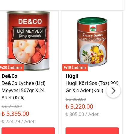
%20 İndirim
%19 İndirim
%16
De&Co
Hügli
H
De&Co Lychee (Liçi)
Hügli Köri Sos (Toz) 900
H
Meyvesi 567gr X 24
Gr X 4 Adet (Koli)
9G
Adet (Koli)
₺ 3,960.00
₺ 
₺ 3,220.00
₺
₺ 6,779.32
₺ 5,395.00
₺ 805.00 / Adet
₺ 
₺ 224.79 / Adet