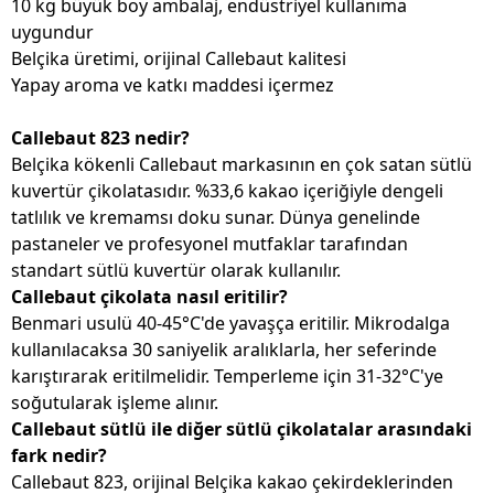
10 kg büyük boy ambalaj, endüstriyel kullanıma
uygundur
Belçika üretimi, orijinal Callebaut kalitesi
Yapay aroma ve katkı maddesi içermez
Callebaut 823 nedir?
Belçika kökenli Callebaut markasının en çok satan sütlü
kuvertür çikolatasıdır. %33,6 kakao içeriğiyle dengeli
tatlılık ve kremamsı doku sunar. Dünya genelinde
pastaneler ve profesyonel mutfaklar tarafından
standart sütlü kuvertür olarak kullanılır.
Callebaut çikolata nasıl eritilir?
Benmari usulü 40-45°C'de yavaşça eritilir. Mikrodalga
kullanılacaksa 30 saniyelik aralıklarla, her seferinde
karıştırarak eritilmelidir. Temperleme için 31-32°C'ye
soğutularak işleme alınır.
Callebaut sütlü ile diğer sütlü çikolatalar arasındaki
fark nedir?
Callebaut 823, orijinal Belçika kakao çekirdeklerinden