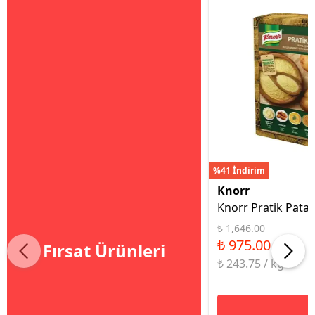
%41 İndirim
Knorr
Knorr Pratik Patat
₺ 1,646.00
₺ 975.00
Fırsat Ürünleri
₺ 243.75 / kg