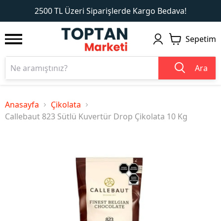
1
2
2500 TL Üzeri Siparişlerde Kargo Bedava!
Sepetim
Ara
Anasayfa
Çikolata
Callebaut 823 Sütlü Kuvertür Drop Çikolata 10 Kg