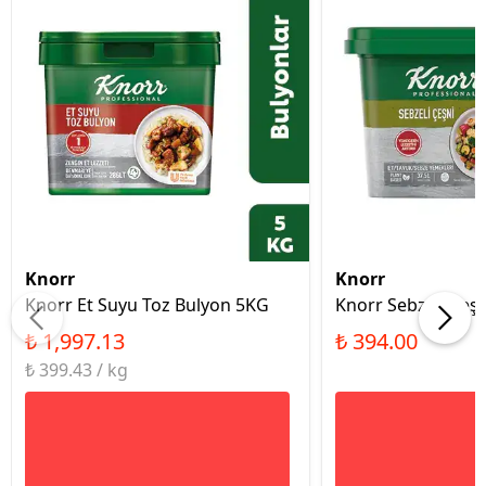
Knorr
Knorr
Knorr Et Suyu Toz Bulyon 5KG
Knorr Sebzeli Çeş
₺ 1,997.13
₺ 394.00
₺ 399.43 / kg