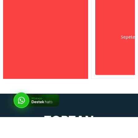
Sepete 
İptal