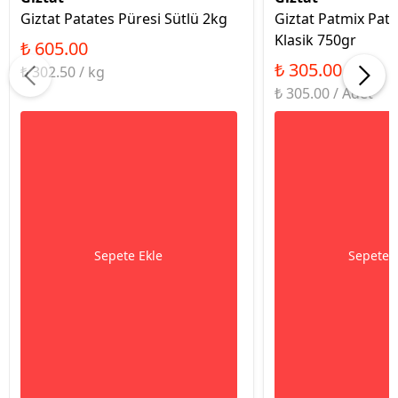
Giztat Patates Püresi Sütlü 2kg
Giztat Patmix Pata
Klasik 750gr
₺ 605.00
₺ 305.00
₺ 302.50 / kg
₺ 305.00 / Adet
Sepete Ekle
Sepete 