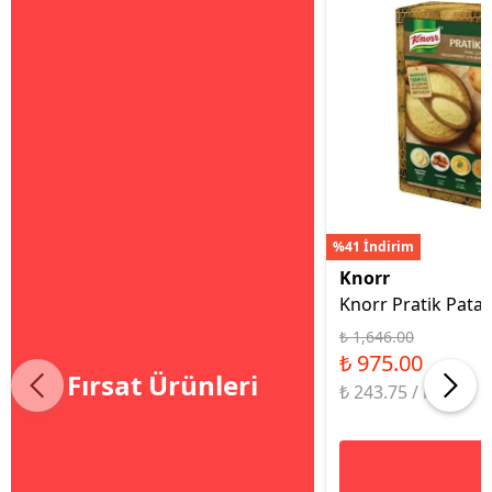
%41 İndirim
Knorr
Knorr Pratik Patat
₺ 1,646.00
₺ 975.00
Fırsat Ürünleri
₺ 243.75 / kg