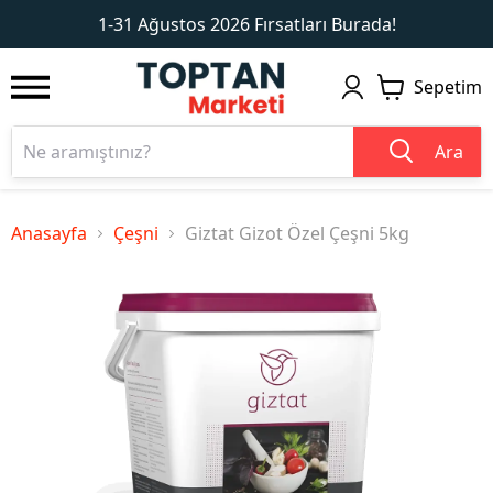
1
2
1-31 Ağustos 2026 Fırsatları Burada!
Sepetim
Ara
Anasayfa
Çeşni
Giztat Gizot Özel Çeşni 5kg