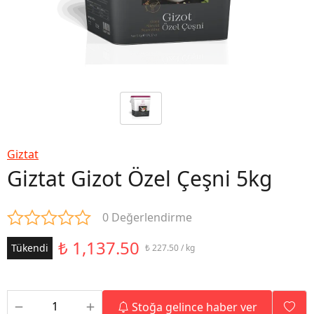
Giztat
Giztat Gizot Özel Çeşni 5kg
0 Değerlendirme
₺ 1,137.50
Tükendi
₺ 227.50 / kg
Stoğa gelince haber ver