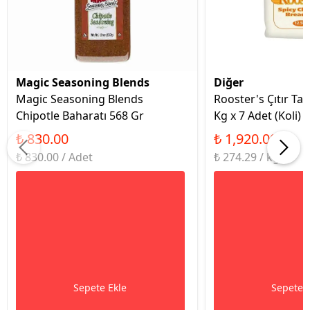
Magic Seasoning Blends
Diğer
Magic Seasoning Blends
Rooster's Çıtır Ta
Chipotle Baharatı 568 Gr
Kg x 7 Adet (Koli)
₺ 830.00
₺ 1,920.00
₺ 830.00 / Adet
₺ 274.29 / kg
Sepete Ekle
Sepete 