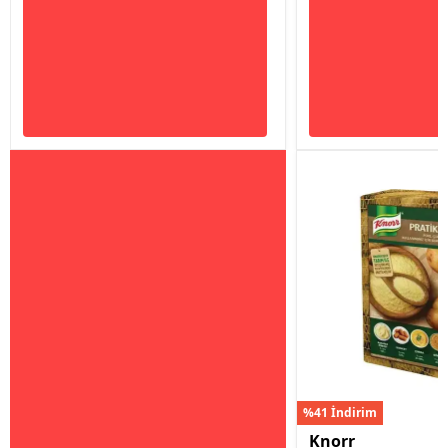
%41 İndirim
Knorr