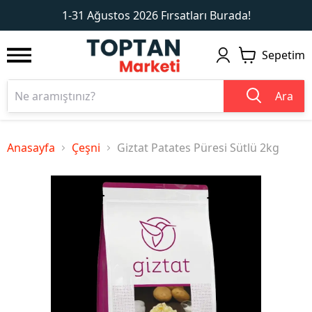
1
2
1-31 Ağustos 2026 Fırsatları Burada!
Sepetim
Ara
Anasayfa
Çeşni
Giztat Patates Püresi Sütlü 2kg