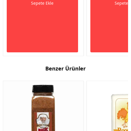
Sepete Ekle
Sepete 
Benzer Ürünler