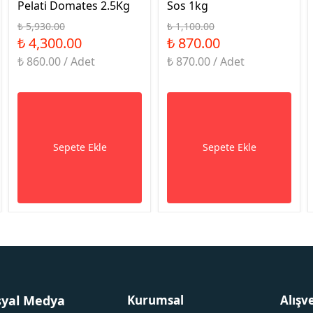
Pelati Domates 2.5Kg
Sos 1kg
₺ 5,930.00
₺ 1,100.00
₺ 4,300.00
₺ 870.00
₺ 860.00 / Adet
₺ 870.00 / Adet
Sepete Ekle
Sepete Ekle
syal Medya
Kurumsal
Alışv