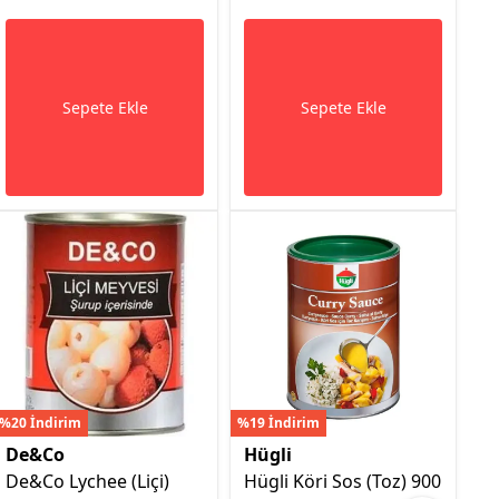
Sepete Ekle
Sepete Ekle
%20 İndirim
%19 İndirim
%16
De&Co
Hügli
H
De&Co Lychee (Liçi)
Hügli Köri Sos (Toz) 900
H