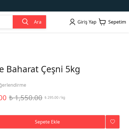
Ara
Giriş Yap
Sepetim
e Baharat Çeşni 5kg
ğerlendirme
00
₺ 1,550.00
₺ 295.00 / kg
Sepete Ekle