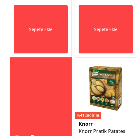
Sepete Ekle
Sepete Ekle
%41 İndirim
Knorr
Knorr Pratik Patates