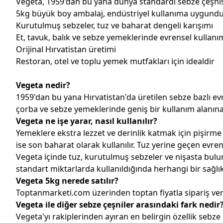
Vegeta, 1959'dan bu yana dünya standardı sebze çeşni
5kg büyük boy ambalaj, endüstriyel kullanıma uygund
Kurutulmuş sebzeler, tuz ve baharat dengeli karışımı
Et, tavuk, balık ve sebze yemeklerinde evrensel kullanı
Orijinal Hırvatistan üretimi
Restoran, otel ve toplu yemek mutfakları için idealdir
Vegeta nedir?
1959'dan bu yana Hırvatistan'da üretilen sebze bazlı evr
çorba ve sebze yemeklerinde geniş bir kullanım alanına 
Vegeta ne işe yarar, nasıl kullanılır?
Yemeklere ekstra lezzet ve derinlik katmak için pişirm
ise son baharat olarak kullanılır. Tuz yerine geçen evrens
Vegeta içinde tuz, kurutulmuş sebzeler ve nişasta bulun
standart miktarlarda kullanıldığında herhangi bir sağlı
Vegeta 5kg nerede satılır?
Toptanmarketi.com üzerinden toptan fiyatla sipariş verebi
Vegeta ile diğer sebze çeşniler arasındaki fark nedir
Vegeta'yı rakiplerinden ayıran en belirgin özellik sebz