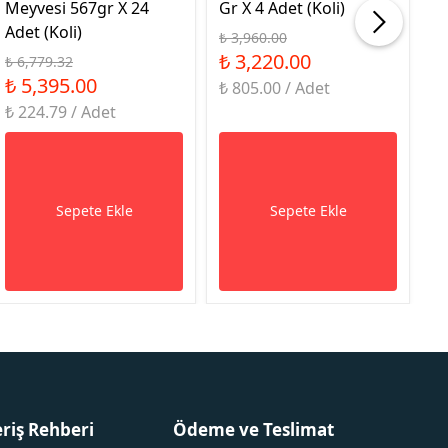
Meyvesi 567gr X 24
Gr X 4 Adet (Koli)
9G
Adet (Koli)
₺ 3,960.00
₺ 
₺ 3,220.00
₺
₺ 6,779.32
₺ 5,395.00
₺ 805.00 / Adet
₺ 
₺ 224.79 / Adet
Sepete Ekle
Sepete Ekle
eriş Rehberi
Ödeme ve Teslimat