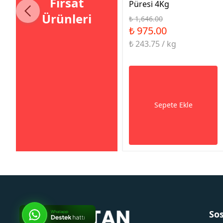
Fırsat
Püresi 4Kg
Ürünleri
₺ 1,646.00
₺ 975.00
₺ 243.75 / kg
Sepete Ekle
So