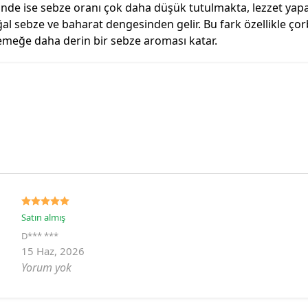
nünde ise sebze oranı çok daha düşük tutulmakta, lezzet yap
sebze ve baharat dengesinden gelir. Bu fark özellikle çor
 yemeğe daha derin bir sebze aroması katar.
Satın almış
D*** ***
15 Haz, 2026
Yorum yok