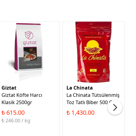
Giztat
La Chinata
K
Giztat Köfte Harcı
La Chinata Tütsülenmiş
K
Klasik 2500gr
Toz Tatlı Biber 500 Gr
S
₺ 615.00
₺ 1,430.00
₺
₺ 246.00 / kg