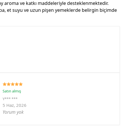
ay aroma ve katkı maddeleriyle desteklenmektedir.
ba, et suyu ve uzun pişen yemeklerde belirgin biçimde
Satın almış
Y*** ***
5 Haz, 2026
Yorum yok