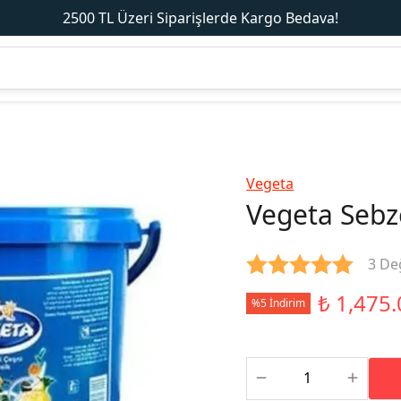
2500 TL Üzeri Siparişlerde Kargo Bedava!
Vegeta
Vegeta Sebz
3 De
₺ 1,475.
%5 İndirim