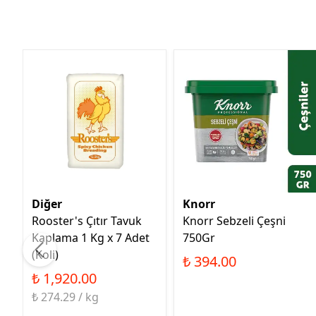
Diğer
Knorr
Rooster's Çıtır Tavuk
Knorr Sebzeli Çeşni
Kaplama 1 Kg x 7 Adet
750Gr
(Koli)
₺ 394.00
₺ 1,920.00
₺ 274.29 / kg