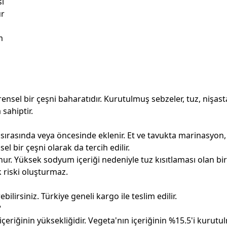
si
ur
m
ensel bir çeşni baharatıdır. Kurutulmuş sebzeler, tuz, nişast
sahiptir.
e sırasında veya öncesinde eklenir. Et ve tavukta marinasy
el bir çeşni olarak da tercih edilir.
ur. Yüksek sodyum içeriği nedeniyle tuz kısıtlaması olan bir
k riski oluşturmaz.
lirsiniz. Türkiye geneli kargo ile teslim edilir.
?
e içeriğinin yüksekliğidir. Vegeta'nın içeriğinin %15.5'i ku