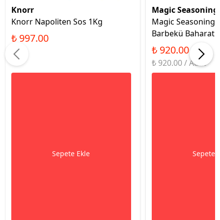
Knorr
Magic Seasoning
Knorr Napoliten Sos 1Kg
Magic Seasoning 
Barbekü Baharatı 
₺ 997.00
₺ 920.00
₺ 920.00 / Adet
Sepete Ekle
Sepete 