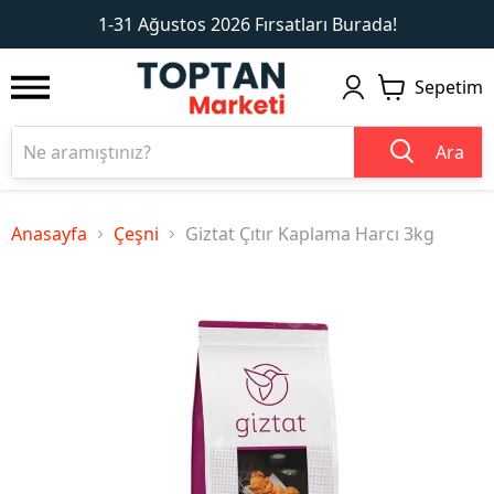
1
2
1-31 Ağustos 2026 Fırsatları Burada!
Sepetim
Ara
Anasayfa
Çeşni
Giztat Çıtır Kaplama Harcı 3kg