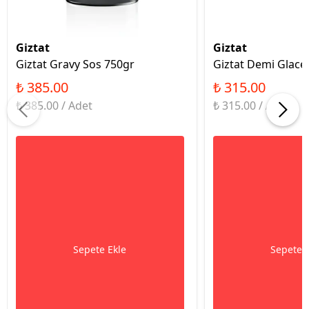
Giztat
Giztat
Giztat Gravy Sos 750gr
Giztat Demi Glace
₺ 385.00
₺ 315.00
₺ 385.00 / Adet
₺ 315.00 / Adet
Sepete Ekle
Sepete 