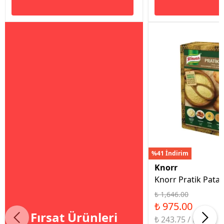
%41 İndirim
Knorr
Knorr Pratik Patat
₺ 1,646.00
₺ 975.00
Fırsat Ürünleri
₺ 243.75 / kg