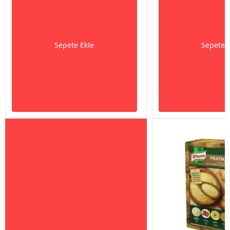
Sepete Ekle
Sepete 