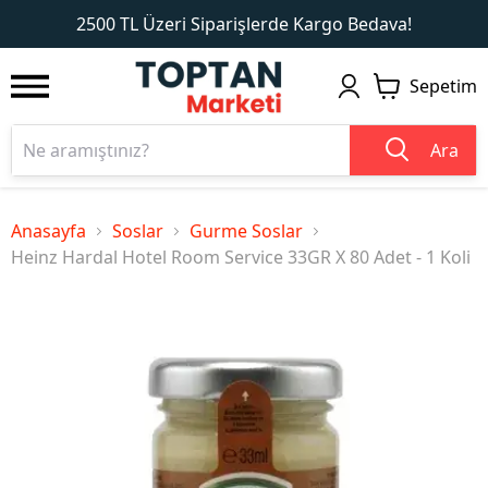
1
2
2500 TL Üzeri Siparişlerde Kargo Bedava!
Sepetim
Ara
Anasayfa
Soslar
Gurme Soslar
Heinz Hardal Hotel Room Service 33GR X 80 Adet - 1 Koli