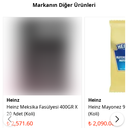
Markanın Diğer Ürünleri
Heinz
Heinz
Heinz Meksika Fasülyesi 400GR X
Heinz Mayonez 9G
20 Adet (Koli)
(Koli)
₺ 2,571.60
₺ 2,090.00