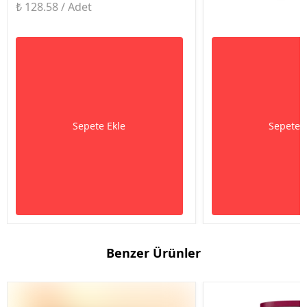
₺ 128.58 / Adet
Sepete Ekle
Sepete 
Benzer Ürünler