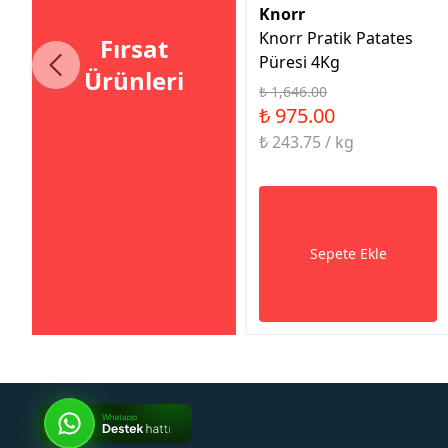
Knorr
Knorr Pratik Patates
Fırsat
Püresi 4Kg
Ürünleri
₺ 1,646.00
₺ 975.00
₺ 243.75 / kg
Sepete Ekle