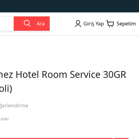
Ara
Giriş Yap
Sepetim
ez Hotel Room Service 30GR
li)
ğerlendirme
/ Adet