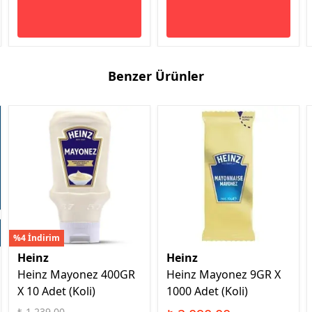
Benzer Ürünler
%4 İndirim
Heinz
Heinz
Heinz Mayonez 400GR
Heinz Mayonez 9GR X
X 10 Adet (Koli)
1000 Adet (Koli)
₺ 1,239.00