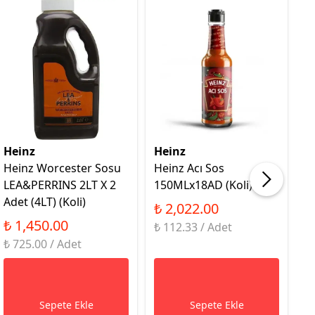
Heinz
Heinz
H
Heinz Worcester Sosu
Heinz Acı Sos
H
LEA&PERRINS 2LT X 2
150MLx18AD (Koli)
S
Adet (4LT) (Koli)
(K
₺ 2,022.00
₺ 1,450.00
₺
₺ 112.33 / Adet
₺ 725.00 / Adet
₺ 
Sepete Ekle
Sepete Ekle