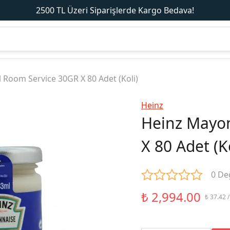
2500 TL Üzeri Siparişlerde Kargo Bedava!
Room Service 30GR X 80 Adet (Koli)
Heinz
Heinz Mayon
X 80 Adet (Ko
0 De
₺ 2,994.00
₺ 37.42 