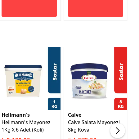
%16
Hellmann's
Calve
H
Hellmann's Mayonez
Calve Salata Mayonezi
H
1Kg X 6 Adet (Koli)
8kg Kova
M
Ad