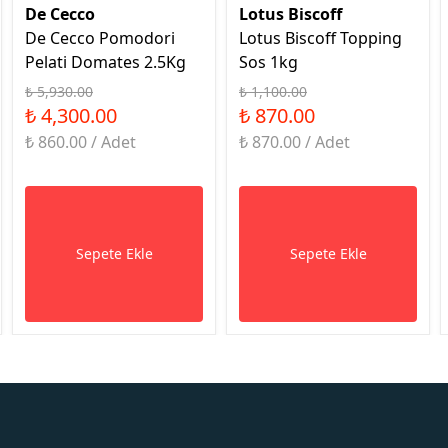
De Cecco
Lotus Biscoff
De Cecco Pomodori
Lotus Biscoff Topping
Pelati Domates 2.5Kg
Sos 1kg
₺ 5,930.00
₺ 1,100.00
₺ 4,300.00
₺ 870.00
₺ 860.00 / Adet
₺ 870.00 / Adet
Sepete Ekle
Sepete Ekle