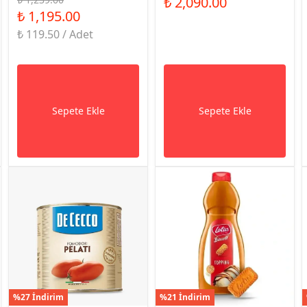
₺ 2,090.00
₺ 1,195.00
₺ 119.50 / Adet
Sepete Ekle
Sepete Ekle
%27 İndirim
%21 İndirim