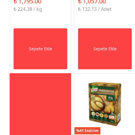
₺ 1,795.00
₺ 1,057.00
₺ 224.38 / kg
₺ 132.13 / Adet
Sepete Ekle
Sepete Ekle
%41 İndirim