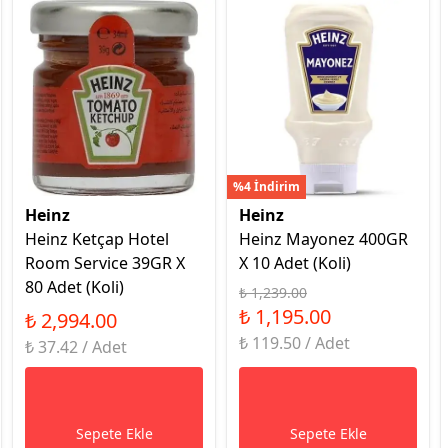
%4 İndirim
Heinz
Heinz
Heinz Ketçap Hotel
Heinz Mayonez 400GR
Room Service 39GR X
X 10 Adet (Koli)
80 Adet (Koli)
₺ 1,239.00
₺ 1,195.00
₺ 2,994.00
₺ 119.50 / Adet
₺ 37.42 / Adet
Sepete Ekle
Sepete Ekle