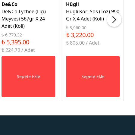
De&Co
Hügli
H
De&Co Lychee (Liçi)
Hügli Köri Sos (Toz) 900
H
Meyvesi 567gr X 24
Gr X 4 Adet (Koli)
9G
Adet (Koli)
₺ 3,960.00
₺ 
₺ 3,220.00
₺
₺ 6,779.32
₺ 5,395.00
₺ 805.00 / Adet
₺ 
₺ 224.79 / Adet
Sepete Ekle
Sepete Ekle