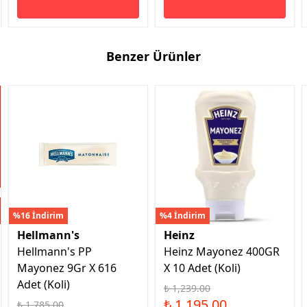
Benzer Ürünler
%16 İndirim
%4 İndirim
Hellmann's
Heinz
Hellmann's PP
Heinz Mayonez 400GR
Mayonez 9Gr X 616
X 10 Adet (Koli)
Adet (Koli)
₺ 1,239.00
₺ 1,195.00
₺ 1,785.00