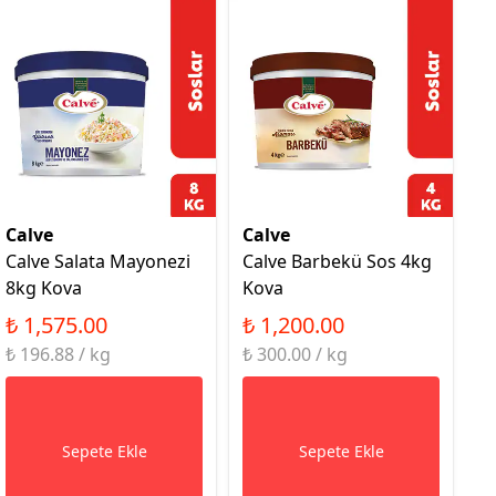
Calve
Calve
Calve Salata Mayonezi
Calve Barbekü Sos 4kg
8kg Kova
Kova
₺ 1,575.00
₺ 1,200.00
₺ 196.88 / kg
₺ 300.00 / kg
Sepete Ekle
Sepete Ekle