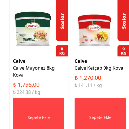
Calve
Calve
Calve Mayonez 8kg
Calve Ketçap 9kg Kova
Kova
₺ 1,270.00
₺ 1,795.00
₺ 141.11 / kg
₺ 224.38 / kg
Sepete Ekle
Sepete Ekle