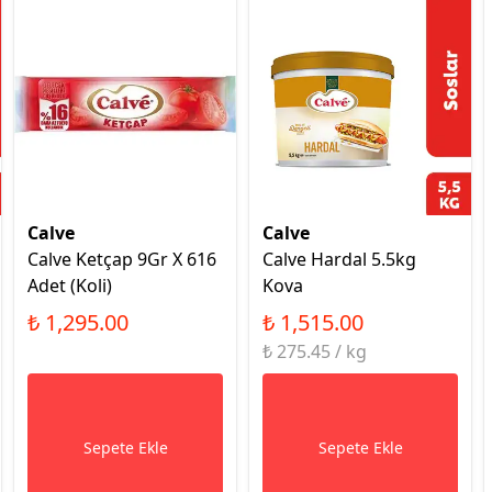
Calve
Calve
Calve Ketçap 9Gr X 616
Calve Hardal 5.5kg
Adet (Koli)
Kova
₺ 1,295.00
₺ 1,515.00
₺ 275.45 / kg
Sepete Ekle
Sepete Ekle