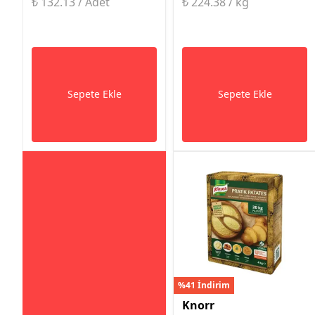
₺ 132.13 / Adet
₺ 224.38 / kg
Sepete Ekle
Sepete Ekle
%41 İndirim
Knorr