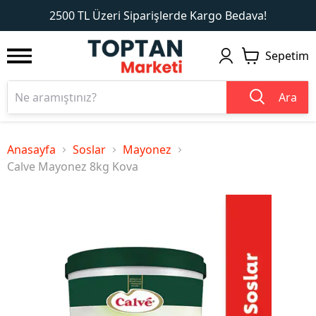
1
2
2500 TL Üzeri Siparişlerde Kargo Bedava!
Sepetim
Ara
Anasayfa
Soslar
Mayonez
Calve Mayonez 8kg Kova