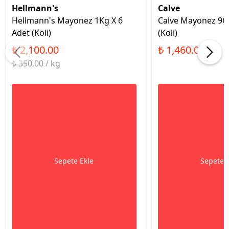
Hellmann's
Calve
Hellmann's Mayonez 1Kg X 6
Calve Mayonez 9Gr
Adet (Koli)
(Koli)
₺ 2,100.00
₺ 1,460.00
₺ 350.00 / kg
Sepete Ekle
Sepete 