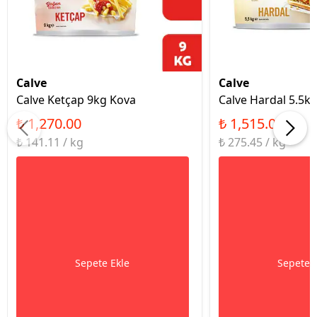
Calve
Calve
Calve Ketçap 9kg Kova
Calve Hardal 5.5k
₺ 1,270.00
₺ 1,515.00
₺ 141.11 / kg
₺ 275.45 / kg
Sepete Ekle
Sepete 