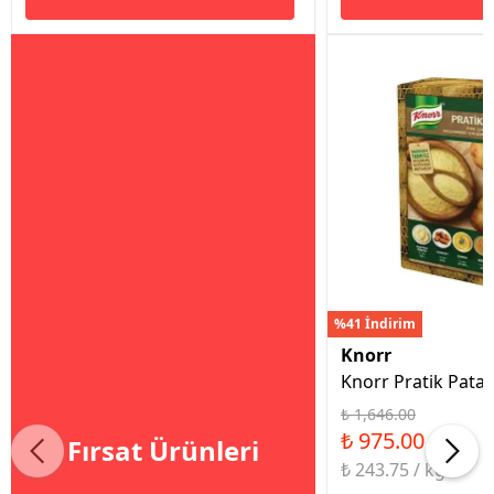
%41 İndirim
Knorr
Knorr Pratik Patat
₺ 1,646.00
₺ 975.00
Fırsat Ürünleri
₺ 243.75 / kg