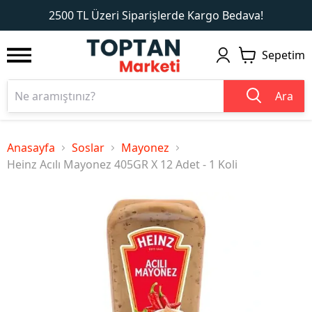
1
2
2500 TL Üzeri Siparişlerde Kargo Bedava!
Sepetim
Ara
Anasayfa
Soslar
Mayonez
Heinz Acılı Mayonez 405GR X 12 Adet - 1 Koli