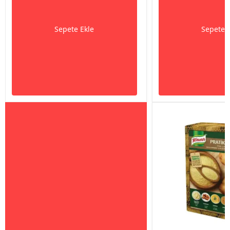
Sepete Ekle
Sepete 