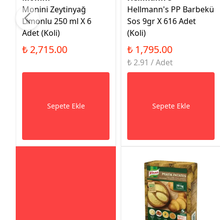
Monini Zeytinyağ
Hellmann's PP Barbekü
Limonlu 250 ml X 6
Sos 9gr X 616 Adet
Adet (Koli)
(Koli)
₺ 2,715.00
₺ 1,795.00
₺ 2.91 / Adet
Sepete Ekle
Sepete Ekle