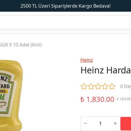
2500 TL Üzeri Siparişlerde Kargo Bedava!
GR X 10 Adet (Koli)
Heinz
Heinz Hardal
0 De
₺ 1,830.00
₺ 183.00