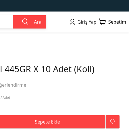
Ara
Giriş Yap
Sepetim
 445GR X 10 Adet (Koli)
ğerlendirme
 / Adet
Sepete Ekle