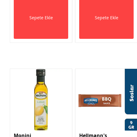
Sepete Ekle
Sepete Ekle
Monini
Hellmann's