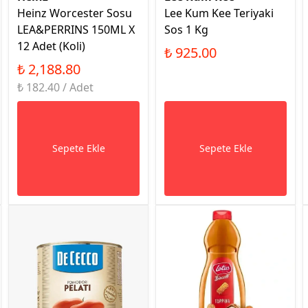
Heinz Worcester Sosu
Lee Kum Kee Teriyaki
LEA&PERRINS 150ML X
Sos 1 Kg
12 Adet (Koli)
₺ 925.00
₺ 2,188.80
₺ 182.40 / Adet
Sepete Ekle
Sepete Ekle