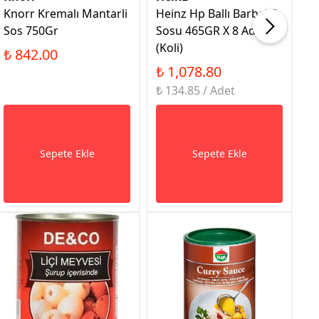
Knorr Kremalı Mantarli
Heinz Hp Ballı Barbekü
L
Sos 750Gr
Sosu 465GR X 8 Adet
S
(Koli)
₺ 842.00
₺
₺ 1,078.80
₺ 
₺ 134.85 / Adet
Sepete Ekle
Sepete Ekle