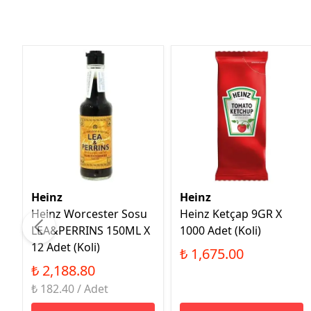
Heinz
Heinz
Heinz Worcester Sosu
Heinz Ketçap 9GR X
LEA&PERRINS 150ML X
1000 Adet (Koli)
12 Adet (Koli)
₺ 1,675.00
₺ 2,188.80
₺ 182.40 / Adet