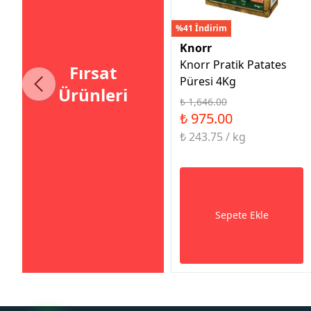
%41 İndirim
Knorr
Knorr Pratik Patates
Fırsat
Püresi 4Kg
Ürünleri
₺ 1,646.00
₺ 975.00
₺ 243.75 / kg
Sepete Ekle