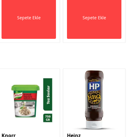
Sepete Ekle
Sepete Ekle
Knorr
Heinz
L