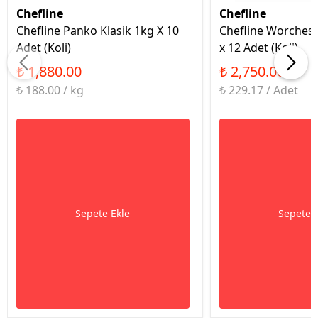
Chefline
Chefline
Chefline Panko Klasik 1kg X 10
Chefline Worchest
Adet (Koli)
x 12 Adet (Koli)
₺ 1,880.00
₺ 2,750.00
₺ 188.00 / kg
₺ 229.17 / Adet
Sepete Ekle
Sepete 