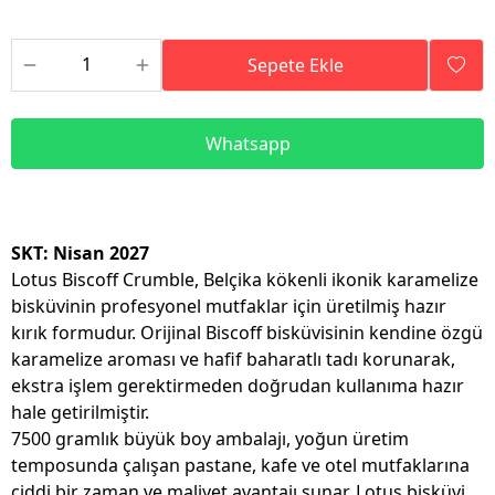
Sepete Ekle
Whatsapp
SKT: Nisan 2027
Lotus Biscoff Crumble, Belçika kökenli ikonik karamelize
bisküvinin profesyonel mutfaklar için üretilmiş hazır
kırık formudur. Orijinal Biscoff bisküvisinin kendine özgü
karamelize aroması ve hafif baharatlı tadı korunarak,
ekstra işlem gerektirmeden doğrudan kullanıma hazır
hale getirilmiştir.
7500 gramlık büyük boy ambalajı, yoğun üretim
temposunda çalışan pastane, kafe ve otel mutfaklarına
ciddi bir zaman ve maliyet avantajı sunar. Lotus bisküvi