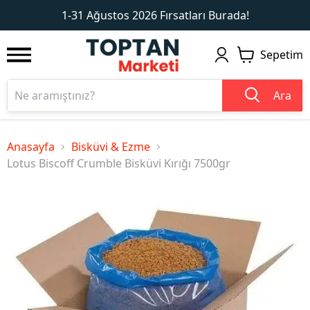
1
2
1-31 Ağustos 2026 Fırsatları Burada!
Sepetim
Ara
Anasayfa
Bisküvi & Ezme
Lotus Biscoff Crumble Bisküvi Kırığı 7500gr