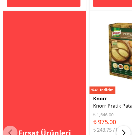
%41 İndirim
Knorr
Knorr Pratik Patat
₺ 1,646.00
₺ 975.00
₺ 243.75 / kg
Fırsat Ürünleri