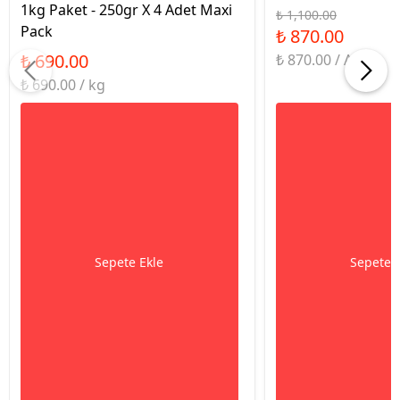
1kg Paket - 250gr X 4 Adet Maxi
₺ 1,100.00
Pack
₺ 870.00
₺ 690.00
₺ 870.00 / Adet
₺ 690.00 / kg
Sepete Ekle
Sepete 