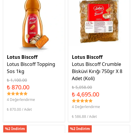
Lotus Biscoff
Lotus Biscoff
Lotus Biscoff Topping
Lotus Biscoff Crumble
Sos 1kg
Bisküvi Kırığı 750gr X 8
Adet (Koli)
₺ 1,100.00
₺ 870.00
₺ 5,058.00
₺ 4,695.00
4 Değerlendirme
4 Değerlendirme
₺ 870.00 / Adet
₺ 586.88 / Adet
%2 İndirim
%2 İndirim