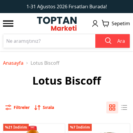
1
2
1-31 Ağustos 2026 Fırsatları Burada!
Sepetim
Ara
Anasayfa
Lotus Biscoff
Lotus Biscoff
Filtreler
Sırala
%21 İndirim
%7 İndirim