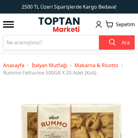
1
2
2500 TL Üzeri Siparişlerde Kargo Bedava!
Sepetim
Ara
Anasayfa
İtalyan Mutfağı
Makarna & Risotto
Rummo Fettucine 500GR X 20 Adet (Koli)