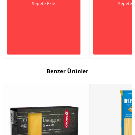
Sepete Ekle
Sepete 
Benzer Ürünler