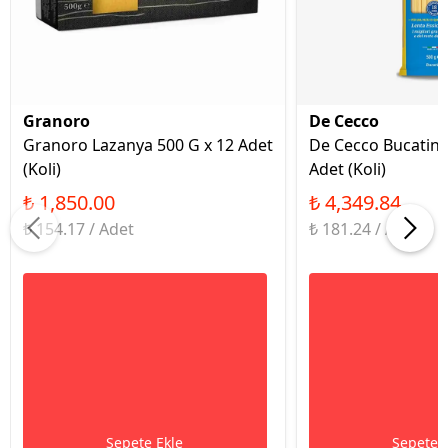
Granoro
De Cecco
Granoro Lazanya 500 G x 12 Adet
De Cecco Bucatini
(Koli)
Adet (Koli)
₺ 1,850.00
₺ 4,349.84
₺ 154.17 / Adet
₺ 181.24 / Adet
Sepete Ekle
Sepete 