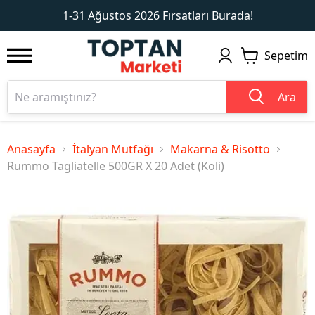
1
2
1-31 Ağustos 2026 Fırsatları Burada!
Sepetim
Ara
Anasayfa
İtalyan Mutfağı
Makarna & Risotto
Rummo Tagliatelle 500GR X 20 Adet (Koli)