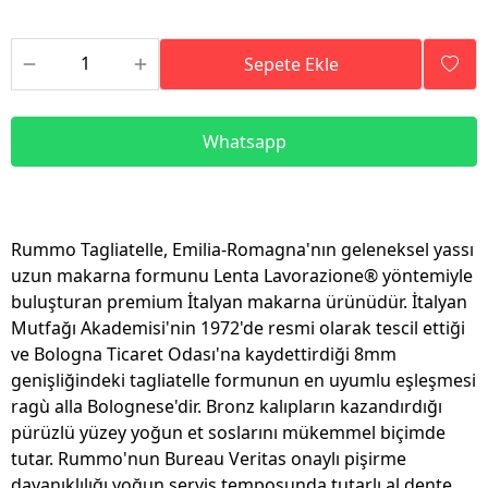
Sepete Ekle
Whatsapp
Rummo Tagliatelle, Emilia-Romagna'nın geleneksel yassı
uzun makarna formunu Lenta Lavorazione® yöntemiyle
buluşturan premium İtalyan makarna ürünüdür. İtalyan
Mutfağı Akademisi'nin 1972'de resmi olarak tescil ettiği
ve Bologna Ticaret Odası'na kaydettirdiği 8mm
genişliğindeki tagliatelle formunun en uyumlu eşleşmesi
ragù alla Bolognese'dir. Bronz kalıpların kazandırdığı
pürüzlü yüzey yoğun et soslarını mükemmel biçimde
tutar. Rummo'nun Bureau Veritas onaylı pişirme
dayanıklılığı yoğun servis temposunda tutarlı al dente