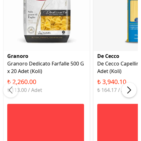
Granoro
De Cecco
Granoro Dedicato Farfalle 500 G
De Cecco Capellini
x 20 Adet (Koli)
Adet (Koli)
₺ 2,260.00
₺ 3,940.10
₺ 113.00 / Adet
₺ 164.17 / Adet