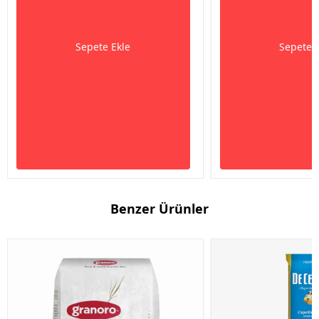
Sepete Ekle
Sepete 
Benzer Ürünler