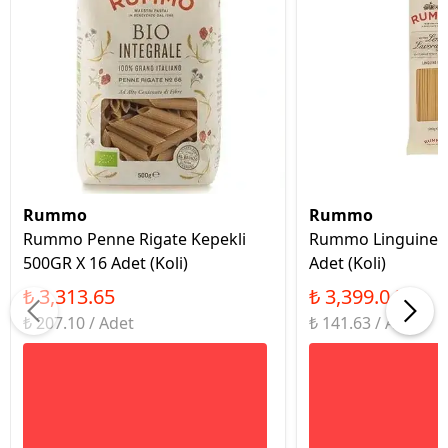
Rummo
Rummo
Rummo Penne Rigate Kepekli
Rummo Linguine 5
500GR X 16 Adet (Koli)
Adet (Koli)
₺ 3,313.65
₺ 3,399.04
₺ 207.10 / Adet
₺ 141.63 / Adet