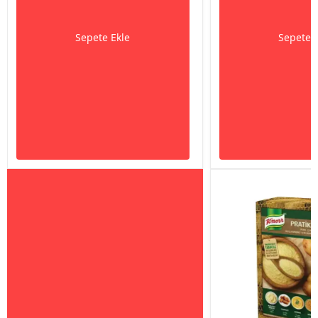
Sepete Ekle
Sepete 