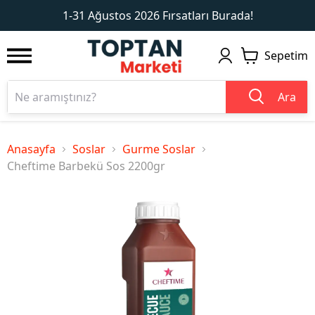
1
2
1-31 Ağustos 2026 Fırsatları Burada!
Sepetim
Ara
Anasayfa
Soslar
Gurme Soslar
Cheftime Barbekü Sos 2200gr