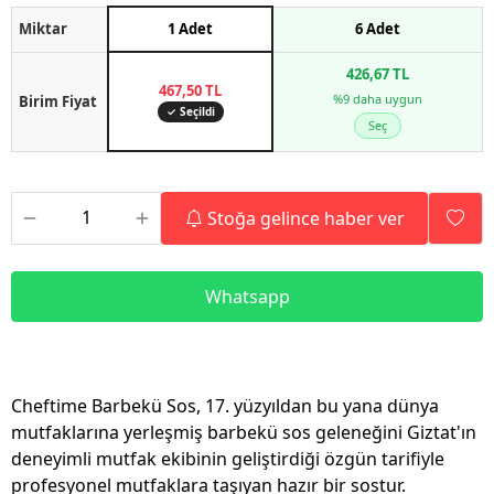
Miktar
1 Adet
6 Adet
426,67 TL
467,50 TL
%9 daha uygun
Birim Fiyat
✓ Seçildi
Seç
Stoğa gelince haber ver
Whatsapp
Cheftime Barbekü Sos, 17. yüzyıldan bu yana dünya
mutfaklarına yerleşmiş barbekü sos geleneğini Giztat'ın
deneyimli mutfak ekibinin geliştirdiği özgün tarifiyle
profesyonel mutfaklara taşıyan hazır bir sostur.