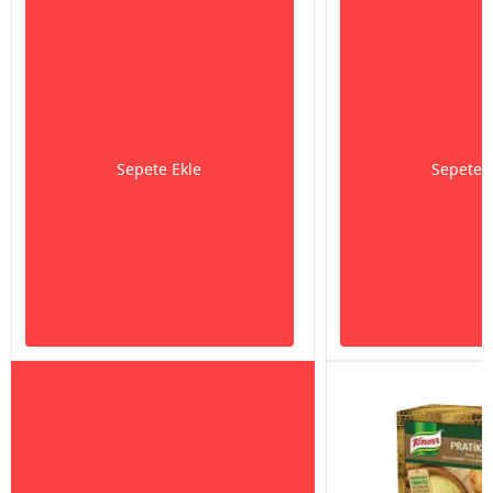
Sepete Ekle
Sepete 