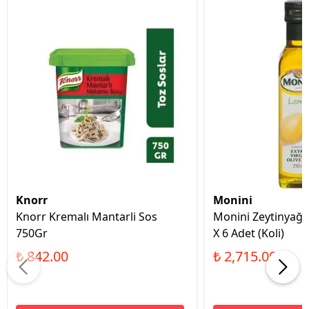
Knorr
Monini
Knorr Kremalı Mantarli Sos
Monini Zeytinyağ 
750Gr
X 6 Adet (Koli)
₺ 842.00
₺ 2,715.00