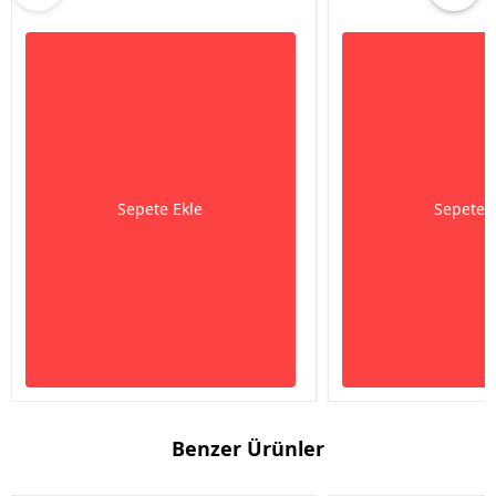
Sepete Ekle
Sepete 
Benzer Ürünler