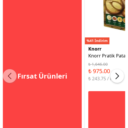
%41 İndirim
Knorr
Knorr Pratik Patat
₺ 1,646.00
₺ 975.00
Fırsat Ürünleri
₺ 243.75 / kg