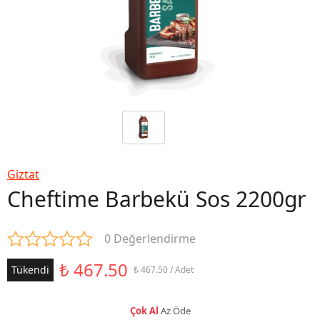
Giztat
Cheftime Barbekü Sos 2200gr
0 Değerlendirme
₺ 467.50
Tükendi
₺ 467.50 / Adet
Çok Al
Az Öde