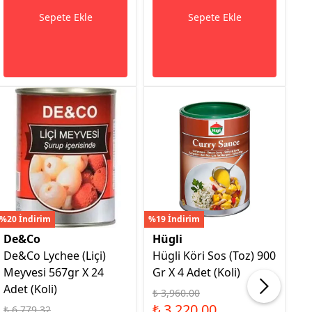
Sepete Ekle
Sepete Ekle
%20 İndirim
%19 İndirim
%16
De&Co
Hügli
H
De&Co Lychee (Liçi)
Hügli Köri Sos (Toz) 900
H
Meyvesi 567gr X 24
Gr X 4 Adet (Koli)
9G
Adet (Koli)
₺ 3,960.00
₺ 
₺ 3,220.00
₺
₺ 6,779.32