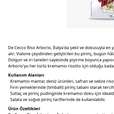
De Cecco Riso Arborio, İtalya'da şekli ve dokusuyla en ya
alır; Vialone çeşidinden geliştirilen bu pirinç, bugün hâ
Dolgun ve iri taneleri sayesinde pişirme boyunca yapısını
Arborio'yu her türlü kremamsı risotto için olduğu kadar f
Kullanım Alanları
Kremamsı mantar, deniz ürünleri, safran ve sebze risot
Fırın yemeklerinde (timballi) pirinç tabanı olarak tercih 
Sütlaç ve pirinç pudinginde kremamsı doku için idealdi
Salata ve soğuk pirinç tariflerinde de kullanılabilir.
Ürün Özellikleri