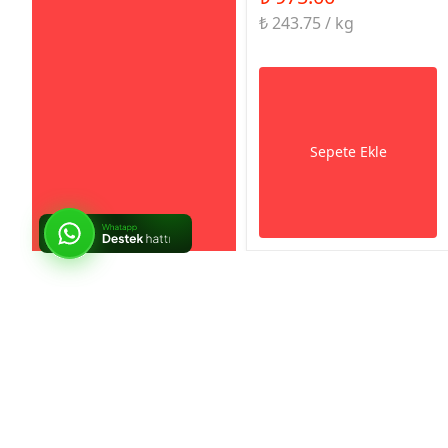
₺ 243.75 / kg
Sepete Ekle
So