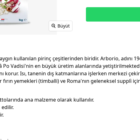
Büyüt
ygın kullanılan pirinç çeşitlerinden biridir. Arborio, adını 
lâ Po Vadisi'nin en büyük üretim alanlarında yetiştirilmektedi
 korur. Isı, tanenin dış katmanlarına işlerken merkezi çekird
ırın yemekleri (timballi) ve Roma'nın geleneksel supplì için 
tolarında ana malzeme olarak kullanılır.
edilir.
r.