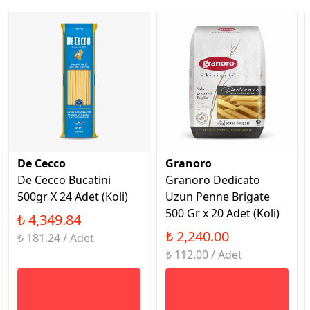
De Cecco
Granoro
De Cecco Bucatini
Granoro Dedicato
500gr X 24 Adet (Koli)
Uzun Penne Brigate
500 Gr x 20 Adet (Koli)
₺ 4,349.84
₺ 2,240.00
₺ 181.24 / Adet
₺ 112.00 / Adet