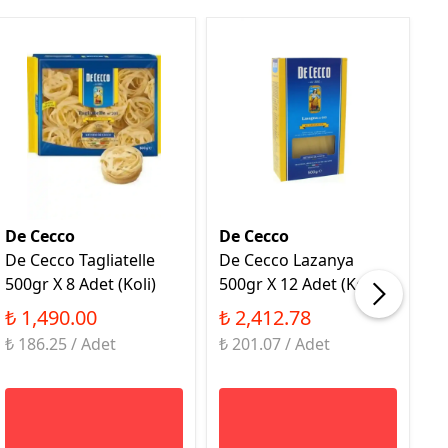
De Cecco
De Cecco
D
De Cecco Tagliatelle
De Cecco Lazanya
D
500gr X 8 Adet (Koli)
500gr X 12 Adet (Koli)
50
₺ 1,490.00
₺ 2,412.78
₺
₺ 186.25 / Adet
₺ 201.07 / Adet
₺ 