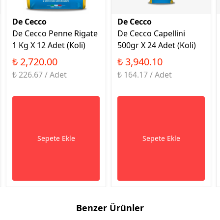
De Cecco
De Cecco
De Cecco Penne Rigate
De Cecco Capellini
1 Kg X 12 Adet (Koli)
500gr X 24 Adet (Koli)
₺ 2,720.00
₺ 3,940.10
₺ 226.67 / Adet
₺ 164.17 / Adet
Sepete Ekle
Sepete Ekle
Benzer Ürünler