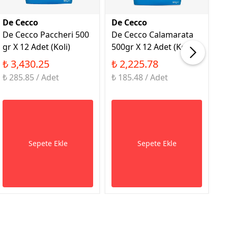
De Cecco
De Cecco
D
De Cecco Paccheri 500
De Cecco Calamarata
D
gr X 12 Adet (Koli)
500gr X 12 Adet (Koli)
50
₺ 3,430.25
₺ 2,225.78
₺
₺ 285.85 / Adet
₺ 185.48 / Adet
₺ 
Sepete Ekle
Sepete Ekle