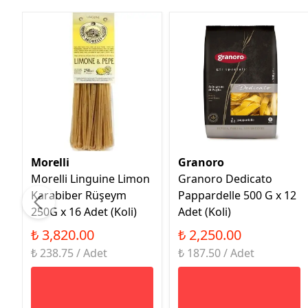
Morelli
Granoro
Morelli Linguine Limon
Granoro Dedicato
Karabiber Rüşeym
Pappardelle 500 G x 12
250G x 16 Adet (Koli)
Adet (Koli)
₺ 3,820.00
₺ 2,250.00
₺ 238.75 / Adet
₺ 187.50 / Adet