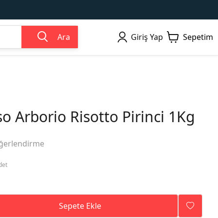
Ara
Giriş Yap
Sepetim
o Arborio Risotto Pirinci 1Kg
ğerlendirme
det
Sepete Ekle