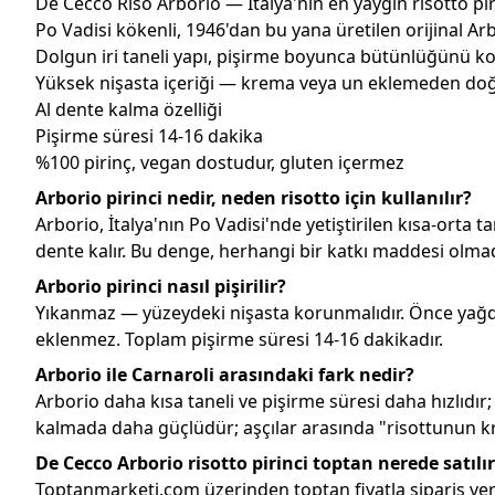
De Cecco Riso Arborio — İtalya'nın en yaygın risotto pir
Po Vadisi kökenli, 1946'dan bu yana üretilen orijinal Arb
Dolgun iri taneli yapı, pişirme boyunca bütünlüğünü k
Yüksek nişasta içeriği — krema veya un eklemeden doğ
Al dente kalma özelliği
Pişirme süresi 14-16 dakika
%100 pirinç, vegan dostudur, gluten içermez
Arborio pirinci nedir, neden risotto için kullanılır?
Arborio, İtalya'nın Po Vadisi'nde yetiştirilen kısa-orta ta
dente kalır. Bu denge, herhangi bir katkı maddesi olm
Arborio pirinci nasıl pişirilir?
Yıkanmaz — yüzeydeki nişasta korunmalıdır. Önce yağda 2
eklenmez. Toplam pişirme süresi 14-16 dakikadır.
Arborio ile Carnaroli arasındaki fark nedir?
Arborio daha kısa taneli ve pişirme süresi daha hızlıdı
kalmada daha güçlüdür; aşçılar arasında "risottunun kral
De Cecco Arborio risotto pirinci toptan nerede satılı
Toptanmarketi.com üzerinden toptan fiyatla sipariş verebi