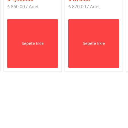
₺ 860.00 / Adet
₺ 870.00 / Adet
Sepete Ekle
Sepete Ekle
syal Medya
Kurumsal
Alışv
Anasayfa
Sıkça 