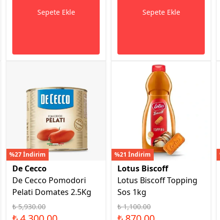
Sepete Ekle
Sepete Ekle
%27 İndirim
%21 İndirim
De Cecco
Lotus Biscoff
De Cecco Pomodori
Lotus Biscoff Topping
Pelati Domates 2.5Kg
Sos 1kg
₺ 5,930.00
₺ 1,100.00
₺ 4,300.00
₺ 870.00