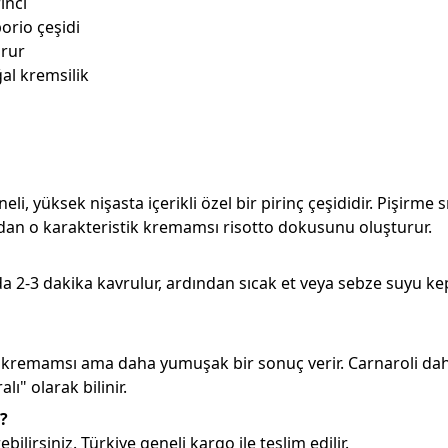
inci
orio çeşidi
orur
al kremsilik
neli, yüksek nişasta içerikli özel bir pirinç çeşididir. Pişirme
adan o karakteristik kremamsı risotto dokusunu oluşturur.
-3 dakika kavrulur, ardından sıcak et veya sebze suyu kepçe
r; kremamsı ama daha yumuşak bir sonuç verir. Carnaroli dah
ı" olarak bilinir.
r?
lirsiniz. Türkiye geneli kargo ile teslim edilir.