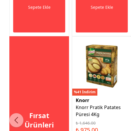
Sepete Ekle
Sepete Ekle
%41 İndirim
Knorr
Knorr Pratik Patates
Fırsat
Püresi 4Kg
Ürünleri
₺ 1,646.00
₺ 975.00