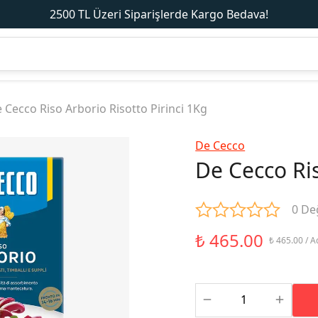
2500 TL Üzeri Siparişlerde Kargo Bedava!
 Cecco Riso Arborio Risotto Pirinci 1Kg
De Cecco
De Cecco Ris
0 De
₺ 465.00
₺ 465.00 / A