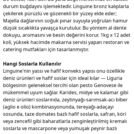
durum buğdayını işlemektedir. Linguine bronz kalıplarla
çekilerek pürüzlü ve gözenekli bir yüzey elde eder;
Majella dağlarının soğuk pınar suyuyla yoğrulan hamur
düşük sıcaklıkta yavaşça kurutulur. Bu yöntem al dente
dokuyu, aromasını ve besin değerini korur. 1kg x 12 adet
koli, yüksek hacimde makarna servisi yapan restoran ve
catering mutfakları için tasarlanmıştır.
Hangi Soslarla Kullanılır
Linguine'nin yassı ve hafif konveks yapısı onu özellikle
deniz ürünleri ve hafif soslar için ideal kılar — Liguria
bölgesinin geleneksel tercihi olan pesto Genovese ile
mükemmel uyum sağlar. Karides, midye ve kalamar gibi
deniz ürünleri soslarında, zeytinyağı-sarımsak-acı biber
(aglio e olio) kombinasyonunda, tereyağı-adaçayı
sosunda, taze domates bazlı hafif soslarla, safran, köri
veya zencefil gibi baharatlarla zenginleştirilmiş kremalı
soslarla ve mascarpone veya yumuşak peynir bazlı