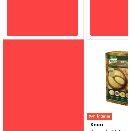
%41 İndirim
Knorr