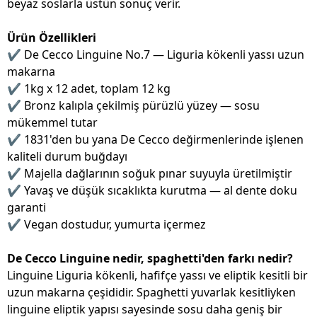
beyaz soslarla üstün sonuç verir.
Ürün Özellikleri
✔ De Cecco Linguine No.7 — Liguria kökenli yassı uzun
makarna
✔ 1kg x 12 adet, toplam 12 kg
✔ Bronz kalıpla çekilmiş pürüzlü yüzey — sosu
mükemmel tutar
✔ 1831'den bu yana De Cecco değirmenlerinde işlenen
kaliteli durum buğdayı
✔ Majella dağlarının soğuk pınar suyuyla üretilmiştir
✔ Yavaş ve düşük sıcaklıkta kurutma — al dente doku
garanti
✔ Vegan dostudur, yumurta içermez
De Cecco Linguine nedir, spaghetti'den farkı nedir?
Linguine Liguria kökenli, hafifçe yassı ve eliptik kesitli bir
uzun makarna çeşididir. Spaghetti yuvarlak kesitliyken
linguine eliptik yapısı sayesinde sosu daha geniş bir