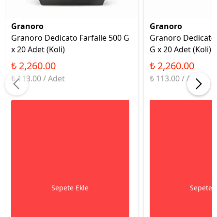
Granoro
Granoro
Granoro Dedicato Farfalle 500 G
Granoro Dedicato 
x 20 Adet (Koli)
G x 20 Adet (Koli)
₺ 2,260.00
₺ 2,260.00
₺ 113.00 / Adet
₺ 113.00 / Adet
Sepete Ekle
Sepete 