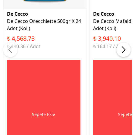
De Cecco
De Cecco
De Cecco Orecchiette 500gr X 24
De Cecco Mafaldin
Adet (Koli)
Adet (Koli)
₺ 4,568.73
₺ 3,940.10
₺ 190.36 / Adet
₺ 164.17 / Adet
Sepete Ekle
Sepete 