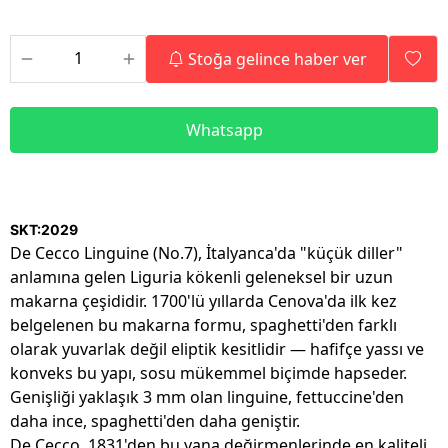
Stoğa gelince haber ver
Whatsapp
SKT:2029
De Cecco Linguine (No.7), İtalyanca'da "küçük diller"
anlamına gelen Liguria kökenli geleneksel bir uzun
makarna çeşididir. 1700'lü yıllarda Cenova'da ilk kez
belgelenen bu makarna formu, spaghetti'den farklı
olarak yuvarlak değil eliptik kesitlidir — hafifçe yassı ve
konveks bu yapı, sosu mükemmel biçimde hapseder.
Genişliği yaklaşık 3 mm olan linguine, fettuccine'den
daha ince, spaghetti'den daha geniştir.
De Cecco, 1831'den bu yana değirmenlerinde en kaliteli