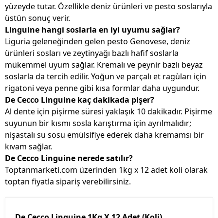
yüzeyde tutar. Özellikle deniz ürünleri ve pesto soslarıyla
üstün sonuç verir.
Linguine hangi soslarla en iyi uyumu sağlar?
Liguria geleneğinden gelen pesto Genovese, deniz
ürünleri sosları ve zeytinyağı bazlı hafif soslarla
mükemmel uyum sağlar. Kremalı ve peynir bazlı beyaz
soslarla da tercih edilir. Yoğun ve parçalı et ragùları için
rigatoni veya penne gibi kısa formlar daha uygundur.
De Cecco Linguine kaç dakikada pişer?
Al dente için pişirme süresi yaklaşık 10 dakikadır. Pişirme
suyunun bir kısmı sosla karıştırma için ayrılmalıdır;
nişastalı su sosu emülsifiye ederek daha kremamsı bir
kıvam sağlar.
De Cecco Linguine nerede satılır?
Toptanmarketi.com üzerinden 1kg x 12 adet koli olarak
toptan fiyatla sipariş verebilirsiniz.
De Cecco Linguine 1Kg X 12 Adet (Koli)