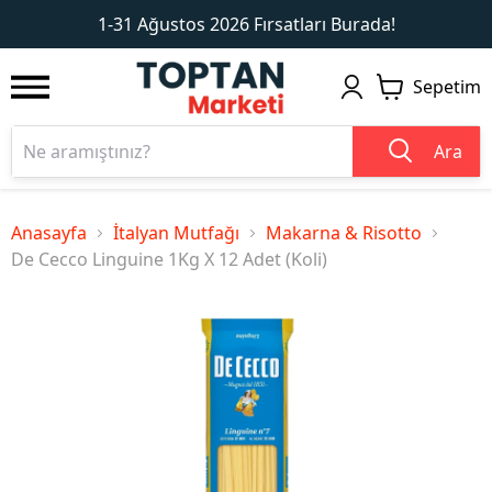
1
2
1-31 Ağustos 2026 Fırsatları Burada!
Sepetim
Ara
Anasayfa
İtalyan Mutfağı
Makarna & Risotto
De Cecco Linguine 1Kg X 12 Adet (Koli)