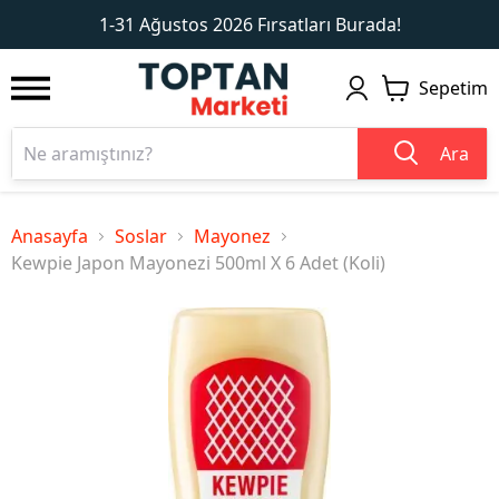
1
2
1-31 Ağustos 2026 Fırsatları Burada!
Sepetim
Ara
Anasayfa
Soslar
Mayonez
Kewpie Japon Mayonezi 500ml X 6 Adet (Koli)