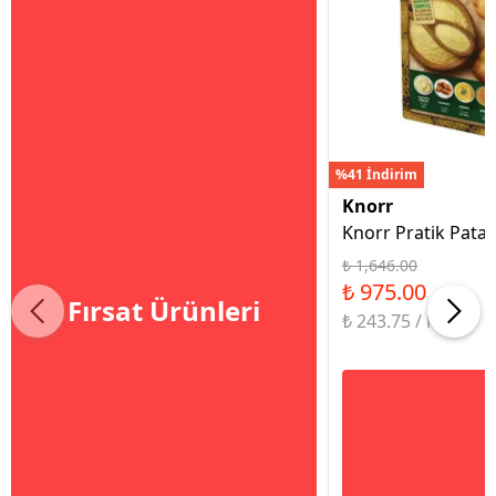
%41 İndirim
Knorr
Knorr Pratik Patat
₺ 1,646.00
₺ 975.00
Fırsat Ürünleri
₺ 243.75 / kg