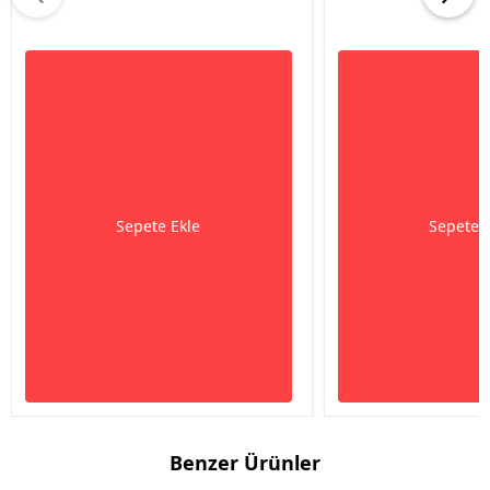
Sepete Ekle
Sepete 
Benzer Ürünler