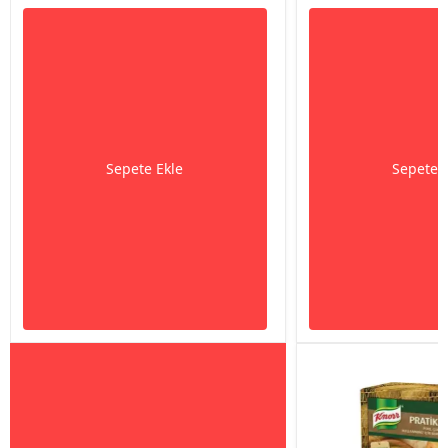
Sepete Ekle
Sepete 