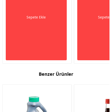
Sepete Ekle
Sepete 
Benzer Ürünler