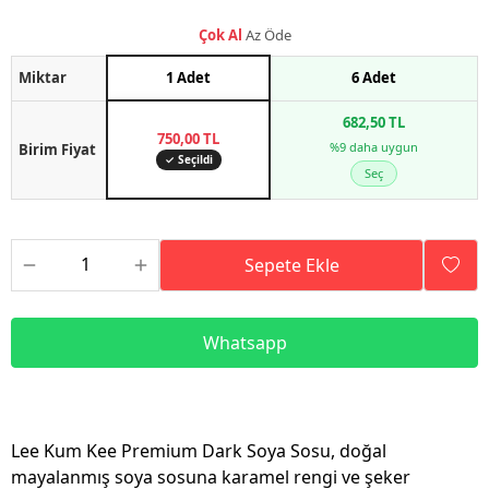
Çok Al
Az Öde
Miktar
1 Adet
6 Adet
682,50 TL
750,00 TL
%9 daha uygun
Birim Fiyat
✓ Seçildi
Seç
Sepete Ekle
Whatsapp
Lee Kum Kee Premium Dark Soya Sosu, doğal
mayalanmış soya sosuna karamel rengi ve şeker