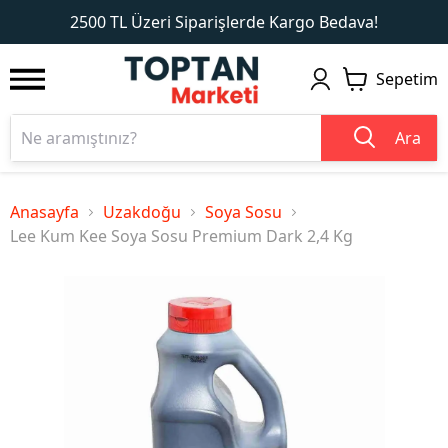
1
2
2500 TL Üzeri Siparişlerde Kargo Bedava!
Sepetim
Ara
Anasayfa
Uzakdoğu
Soya Sosu
Lee Kum Kee Soya Sosu Premium Dark 2,4 Kg