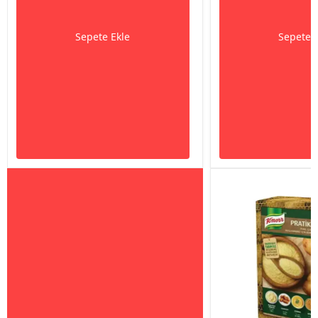
Sepete Ekle
Sepete 