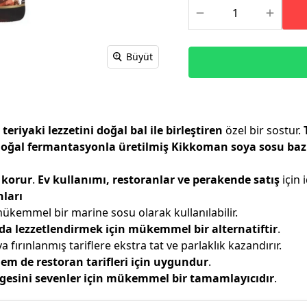
Büyüt
teriyaki lezzetini doğal bal ile birleştiren
özel bir sostur.
oğal fermantasyonla üretilmiş Kikkoman soya sosu baz
e korur
.
Ev kullanımı, restoranlar ve perakende satış
için 
nları
ükemmel bir marine sosu olarak kullanılabilir.
ında lezzetlendirmek için mükemmel bir alternatiftir
.
 fırınlanmış tariflere ekstra tat ve parlaklık kazandırır.
m de restoran tarifleri için uygundur
.
engesini sevenler için mükemmel bir tamamlayıcıdır
.