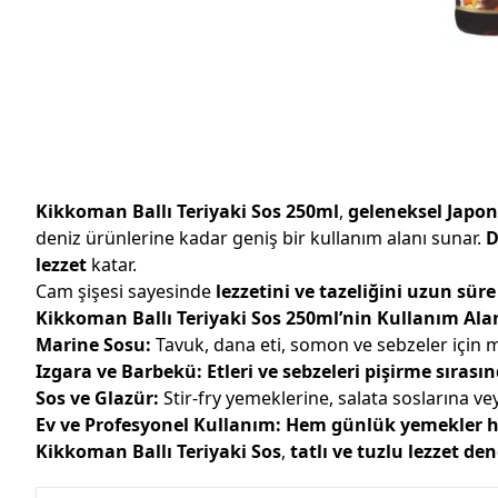
Kikkoman Ballı Teriyaki Sos 250ml
,
geleneksel Japon 
deniz ürünlerine kadar geniş bir kullanım alanı sunar.
D
lezzet
katar.
Cam şişesi sayesinde
lezzetini ve tazeliğini uzun sür
Kikkoman Ballı Teriyaki Sos 250ml’nin Kullanım Ala
Marine Sosu:
Tavuk, dana eti, somon ve sebzeler için m
Izgara ve Barbekü:
Etleri ve sebzeleri pişirme sıras
Sos ve Glazür:
Stir-fry yemeklerine, salata soslarına veya
Ev ve Profesyonel Kullanım:
Hem günlük yemekler he
Kikkoman Ballı Teriyaki Sos
,
tatlı ve tuzlu lezzet d