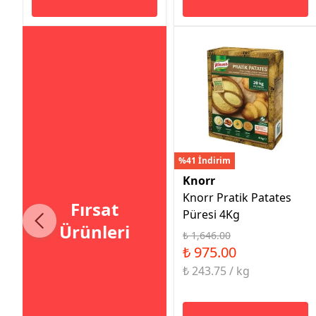
%41 İndirim
Knorr
Knorr Pratik Patates
Fırsat
Püresi 4Kg
Ürünleri
₺ 1,646.00
₺ 975.00
₺ 243.75 / kg