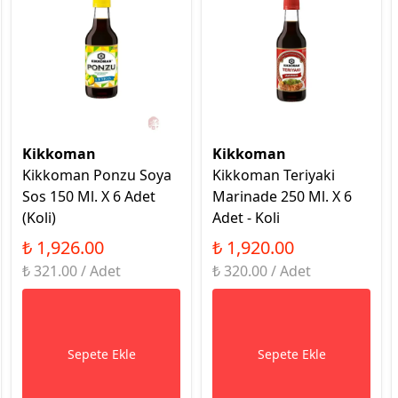
Kikkoman
Kikkoman
Kikkoman Ponzu Soya
Kikkoman Teriyaki
Sos 150 Ml. X 6 Adet
Marinade 250 Ml. X 6
(Koli)
Adet - Koli
₺ 1,926.00
₺ 1,920.00
₺ 321.00 / Adet
₺ 320.00 / Adet
Sepete Ekle
Sepete Ekle