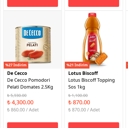
%27 İndirim
%21 İndirim
De Cecco
Lotus Biscoff
De Cecco Pomodori
Lotus Biscoff Topping
Pelati Domates 2.5Kg
Sos 1kg
₺ 5,930.00
₺ 1,100.00
₺ 4,300.00
₺ 870.00
₺ 860.00 / Adet
₺ 870.00 / Adet