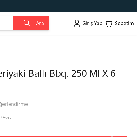
Ara
Giriş Yap
Sepetim
iyaki Ballı Bbq. 250 Ml X 6
ğerlendirme
 / Adet