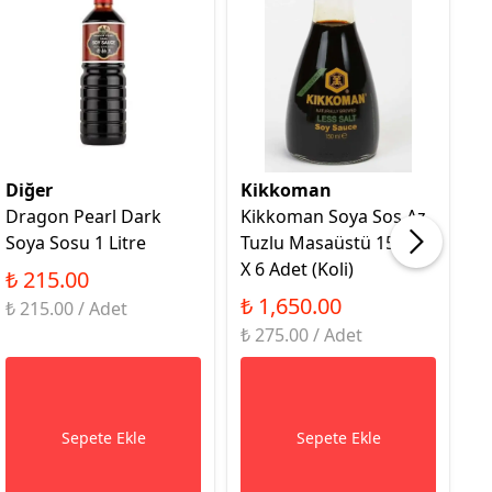
Diğer
Kikkoman
L
Dragon Pearl Dark
Kikkoman Soya Sos Az
L
Soya Sosu 1 Litre
Tuzlu Masaüstü 150 Ml.
1
X 6 Adet (Koli)
₺ 215.00
₺
₺ 1,650.00
₺ 215.00 / Adet
₺ 
₺ 275.00 / Adet
Sepete Ekle
Sepete Ekle