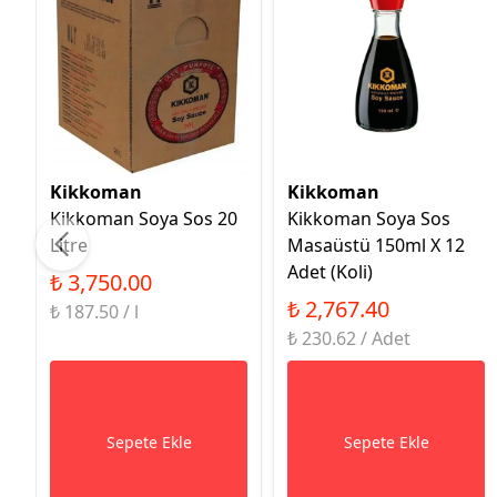
Kikkoman
Kikkoman
Kikkoman Soya Sos 20
Kikkoman Soya Sos
Litre
Masaüstü 150ml X 12
Adet (Koli)
₺ 3,750.00
₺ 2,767.40
₺ 187.50 / l
₺ 230.62 / Adet
Sepete Ekle
Sepete Ekle