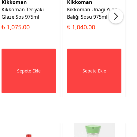
Kikkoman
Kikkoman
K
Kikkoman Teriyaki
Kikkoman Unagi Yılan
K
Glaze Sos 975ml
Balığı Sosu 975ml
So
(K
₺ 1,075.00
₺ 1,040.00
₺
₺ 
Sepete Ekle
Sepete Ekle