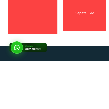
Sepete Ekle
So