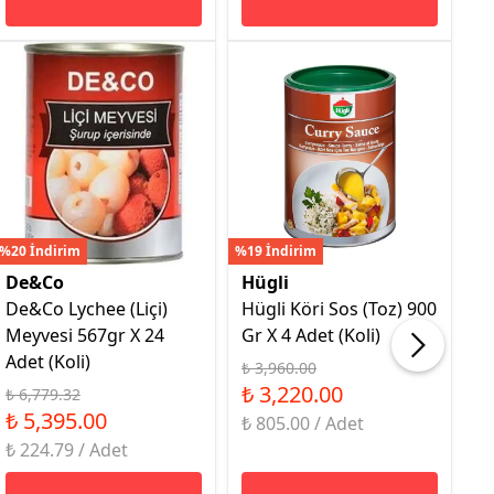
%20 İndirim
%19 İndirim
%16
De&Co
Hügli
H
De&Co Lychee (Liçi)
Hügli Köri Sos (Toz) 900
H
Meyvesi 567gr X 24
Gr X 4 Adet (Koli)
9G
Adet (Koli)
₺ 3,960.00
₺ 
₺ 3,220.00
₺
₺ 6,779.32
₺ 5,395.00
₺ 805.00 / Adet
₺ 
₺ 224.79 / Adet