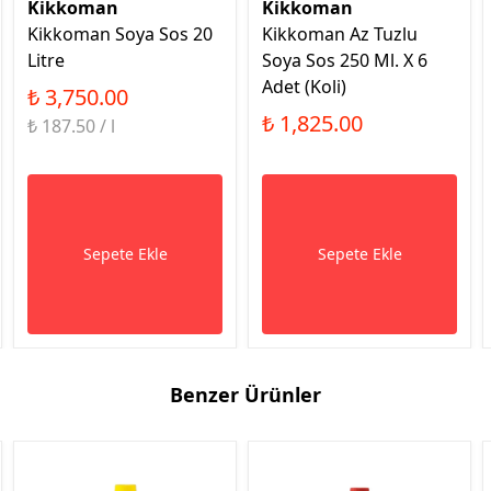
Kikkoman
Kikkoman
Kikkoman Soya Sos 20
Kikkoman Az Tuzlu
Litre
Soya Sos 250 Ml. X 6
Adet (Koli)
₺ 3,750.00
₺ 1,825.00
₺ 187.50 / l
Sepete Ekle
Sepete Ekle
Benzer Ürünler