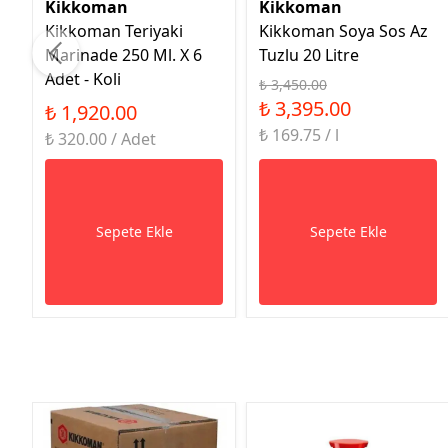
Kikkoman
Kikkoman
Kikkoman Teriyaki
Kikkoman Soya Sos Az
Marinade 250 Ml. X 6
Tuzlu 20 Litre
Adet - Koli
₺ 3,450.00
₺ 3,395.00
₺ 1,920.00
₺ 169.75 / l
₺ 320.00 / Adet
Sepete Ekle
Sepete Ekle