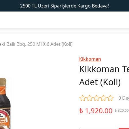
2500 TL Üzeri Siparişlerde Kargo Bedava!
i Ballı Bbq. 250 Ml X 6 Adet (Koli)
Kikkoman
Kikkoman Ter
Adet (Koli)
0 De
₺ 1,920.00
₺ 320.00