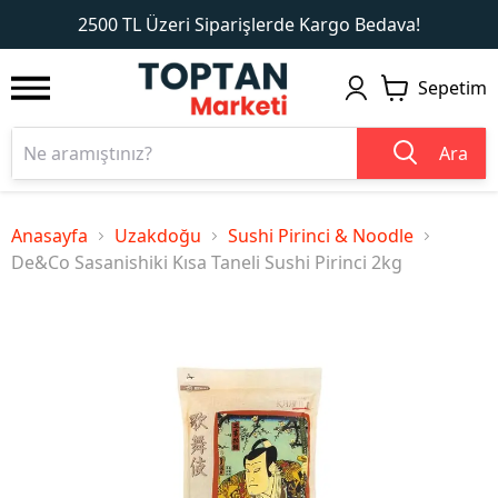
1
2
2500 TL Üzeri Siparişlerde Kargo Bedava!
Sepetim
Ara
Anasayfa
Uzakdoğu
Sushi Pirinci & Noodle
De&Co Sasanishiki Kısa Taneli Sushi Pirinci 2kg