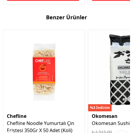
Benzer Ürünler
%3 İndirim
Chefline
Okomesan
Chefline Noodle Yumurtalı Çin
Okomesan Sushi P
Eriştesi 350Gr X 50 Adet (Koli)
₺ 1,515.00