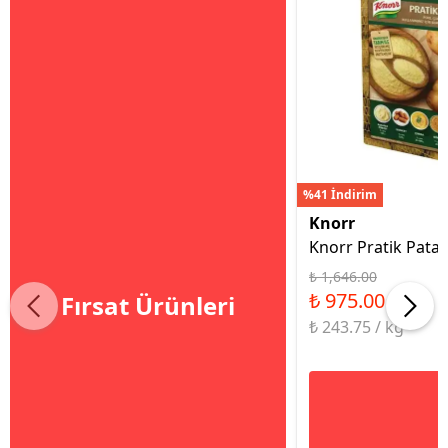
%41 İndirim
Knorr
Knorr Pratik Patat
₺ 1,646.00
₺ 975.00
Fırsat Ürünleri
₺ 243.75 / kg