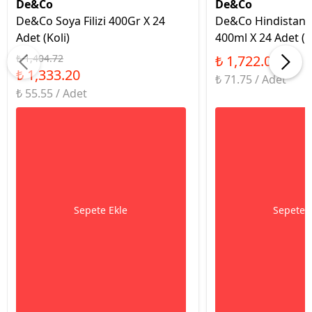
De&Co
De&Co
De&Co Soya Filizi 400Gr X 24
De&Co Hindistan C
Adet (Koli)
400ml X 24 Adet (K
₺ 1,404.72
₺ 1,722.05
₺ 1,333.20
₺ 71.75 / Adet
₺ 55.55 / Adet
Sepete Ekle
Sepete 