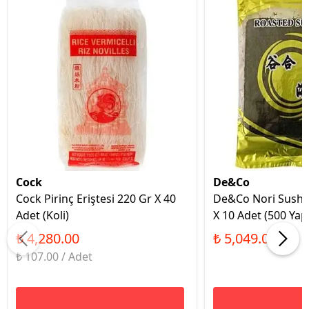
Cock
De&Co
Cock Pirinç Eriştesi 220 Gr X 40
De&Co Nori Sushi
Adet (Koli)
X 10 Adet (500 Yap
₺ 4,280.00
₺ 5,049.00
₺ 107.00 / Adet