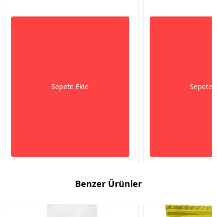
Sepete Ekle
Sepete 
Benzer Ürünler