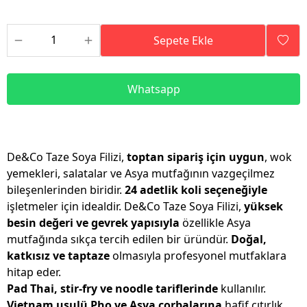
Sepete Ekle
Whatsapp
De&Co Taze Soya Filizi,
toptan sipariş için uygun
, wok
yemekleri, salatalar ve Asya mutfağının vazgeçilmez
bileşenlerinden biridir.
24 adetlik koli seçeneğiyle
işletmeler için idealdir. De&Co Taze Soya Filizi,
yüksek
besin değeri ve gevrek yapısıyla
özellikle Asya
mutfağında sıkça tercih edilen bir üründür.
Doğal,
katkısız ve taptaze
olmasıyla profesyonel mutfaklara
hitap eder.
Pad Thai, stir-fry ve noodle tariflerinde
kullanılır.
Vietnam usulü Pho ve Asya çorbalarına
hafif çıtırlık