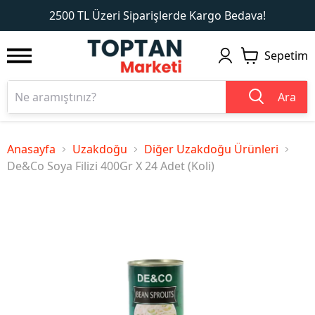
1
2
2500 TL Üzeri Siparişlerde Kargo Bedava!
Sepetim
Ara
Anasayfa
Uzakdoğu
Diğer Uzakdoğu Ürünleri
De&Co Soya Filizi 400Gr X 24 Adet (Koli)