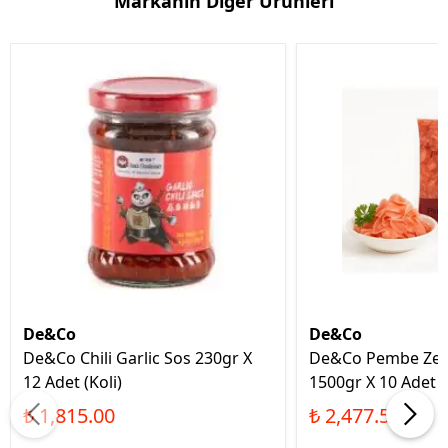
Markanın Diğer Ürünleri
De&Co
De&Co
De&Co Chili Garlic Sos 230gr X
De&Co Pembe Zenc
12 Adet (Koli)
1500gr X 10 Adet (
₺ 1,815.00
₺ 2,477.53