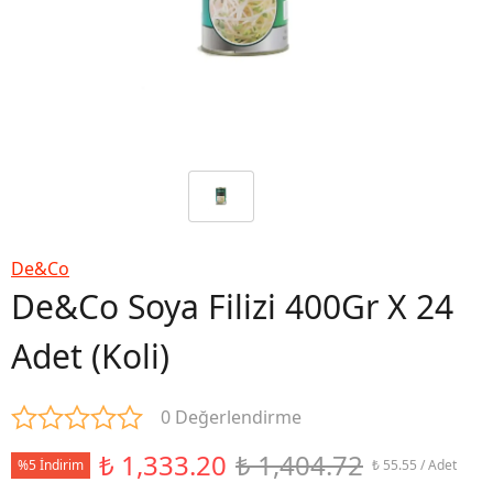
De&Co
De&Co Soya Filizi 400Gr X 24
Adet (Koli)
0 Değerlendirme
₺ 1,333.20
₺ 1,404.72
%5 İndirim
₺ 55.55 / Adet