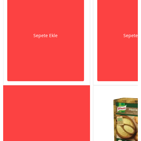
Sepete Ekle
Sepete 