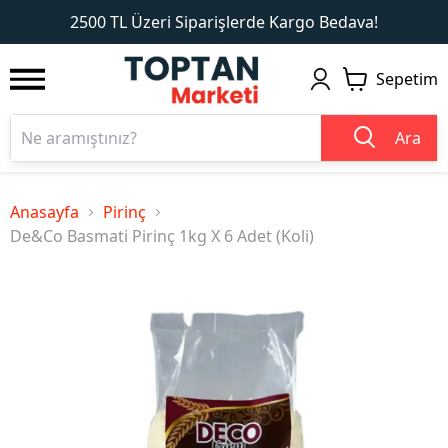
1
2
2500 TL Üzeri Siparişlerde Kargo Bedava!
Sepetim
Ara
Anasayfa
Pirinç
De&Co Basmati Pirinç 1kg X 6 Adet (Koli)