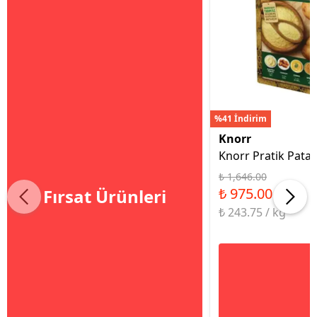
%41 İndirim
Knorr
Knorr Pratik Patat
₺ 1,646.00
₺ 975.00
Fırsat Ürünleri
₺ 243.75 / kg