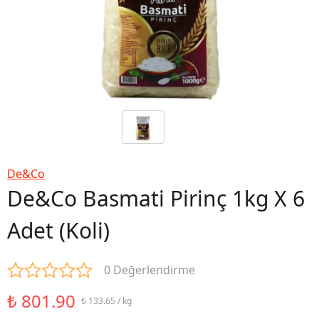
De&Co
De&Co Basmati Pirinç 1kg X 6
Adet (Koli)
0 Değerlendirme
₺ 801.90
₺ 133.65 / kg