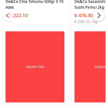
De&Co Chia Tohumu 500gr X 10
De&Co Sasanishiki
Adet
Sushi Pirinci 2kg
₺ 1,222.10
₺ 476.30
₺ 238.15 / kg
Sepete Ekle
Sepete 