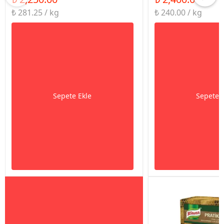
₺ 281.25 / kg
₺ 240.00 / kg
Sepete Ekle
Sepete 