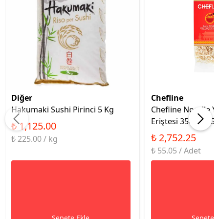
Diğer
Chefline
Hakumaki Sushi Pirinci 5 Kg
Chefline Noodle Y
Eriştesi 350Gr X 50
₺ 1,125.00
₺ 2,752.25
₺ 225.00 / kg
₺ 55.05 / Adet
Sepete Ekle
Sepete 