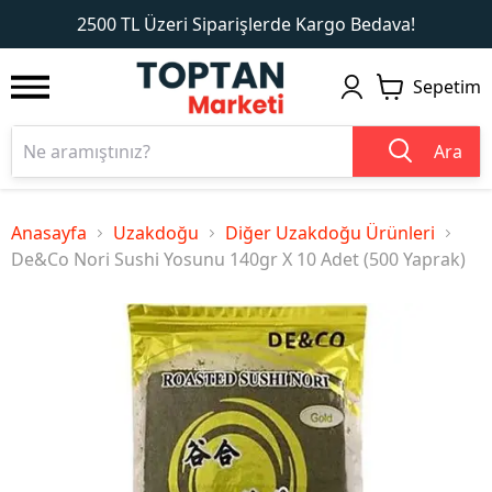
1
2
2500 TL Üzeri Siparişlerde Kargo Bedava!
Sepetim
Ara
Anasayfa
Uzakdoğu
Diğer Uzakdoğu Ürünleri
De&Co Nori Sushi Yosunu 140gr X 10 Adet (500 Yaprak)