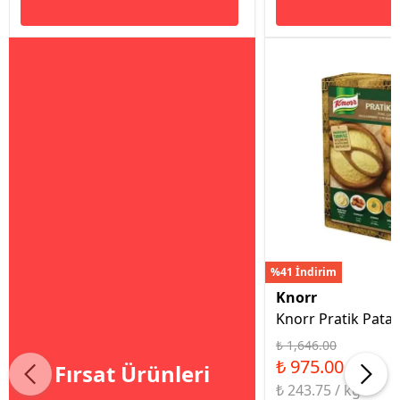
%41 İndirim
Knorr
Knorr Pratik Patat
₺ 1,646.00
₺ 975.00
Fırsat Ürünleri
₺ 243.75 / kg