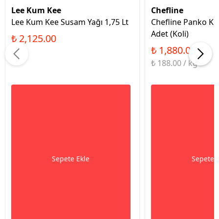
Lee Kum Kee
Chefline
Lee Kum Kee Susam Yağı 1,75 Lt
Chefline Panko Kla
Adet (Koli)
₺ 2,125.00
₺ 1,880.00
₺ 188.00 / kg
Sepete Ekle
Sepete 