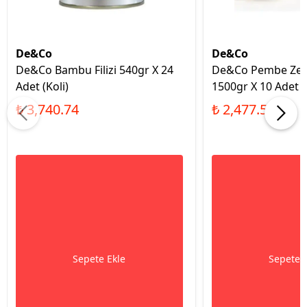
De&Co
De&Co
De&Co Bambu Filizi 540gr X 24
De&Co Pembe Zenc
Adet (Koli)
1500gr X 10 Adet (
₺ 3,740.74
₺ 2,477.53
Sepete Ekle
Sepete 