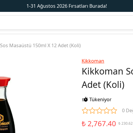
1-31 Ağustos 2026 Fırsatları Burada!
os Masaüstü 150ml X 12 Adet (Koli)
Kikkoman
Kikkoman So
Adet (Koli)
Tükeniyor
0 De
₺ 2,767.40
₺ 230.62