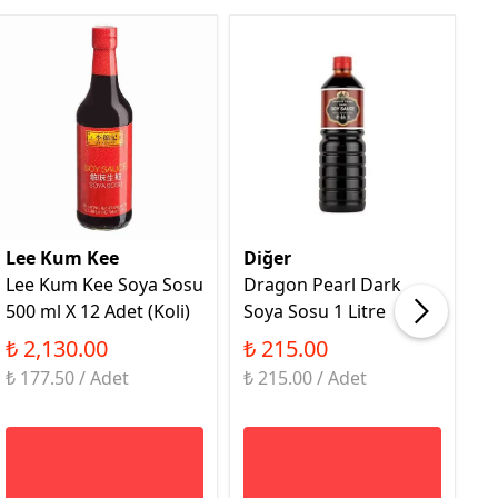
Lee Kum Kee
Diğer
Y
Lee Kum Kee Soya Sosu
Dragon Pearl Dark
Y
500 ml X 12 Adet (Koli)
Soya Sosu 1 Litre
S
₺ 2,130.00
₺ 215.00
₺
₺ 177.50 / Adet
₺ 215.00 / Adet
₺ 