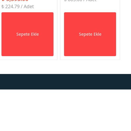
₺ 224.79 / Adet
Sepete Ekle
Sepete Ekle
eriş Rehberi
Ödeme ve Teslimat
Sorulan Sorular
Gizlilik ve Güvenlik
Sipariş Verebilirim
Ödeme ve Teslimat
ım Koşulları
İptal İade Koşulları