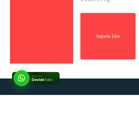
Sepete Ekle
So