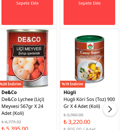
Sepete Ekle
Sepete Ekle
%20 İndirim
%19 İndirim
%16
De&Co
Hügli
H
De&Co Lychee (Liçi)
Hügli Köri Sos (Toz) 900
H
Meyvesi 567gr X 24
Gr X 4 Adet (Koli)
9G
Adet (Koli)
₺ 3,960.00
₺ 
₺ 3,220.00
₺
₺ 6,779.32
₺ 5,395.00
₺ 805.00 / Adet
₺ 