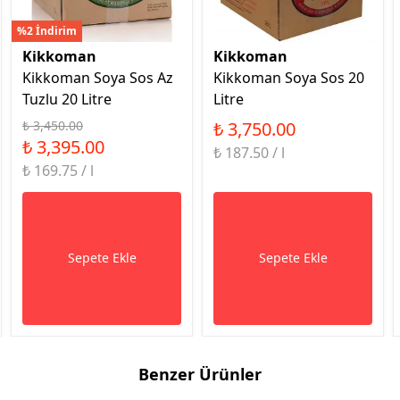
%2 İndirim
Kikkoman
Kikkoman
Kikkoman Soya Sos Az
Kikkoman Soya Sos 20
Tuzlu 20 Litre
Litre
₺ 3,450.00
₺ 3,750.00
₺ 3,395.00
₺ 187.50 / l
₺ 169.75 / l
Sepete Ekle
Sepete Ekle
Benzer Ürünler