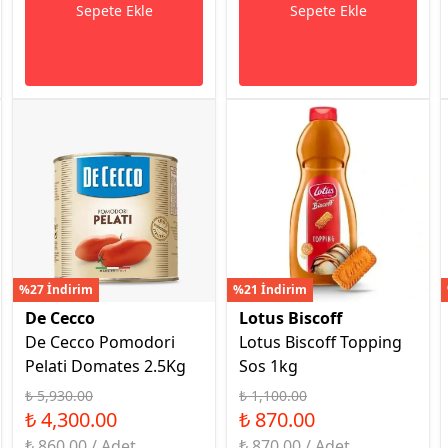
Sepete Ekle
Sepete Ekle
%27 İndirim
%21 İndirim
De Cecco
Lotus Biscoff
De Cecco Pomodori
Lotus Biscoff Topping
Pelati Domates 2.5Kg
Sos 1kg
₺ 5,930.00
₺ 1,100.00
₺ 4,300.00
₺ 870.00
₺ 860.00 / Adet
₺ 870.00 / Adet