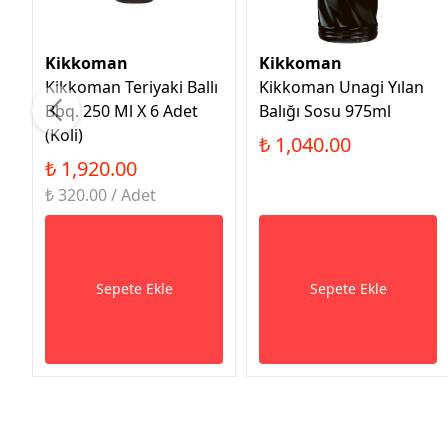
Kikkoman
Kikkoman
Kikkoman Teriyaki Ballı
Kikkoman Unagi Yılan
Bbq. 250 Ml X 6 Adet
Balığı Sosu 975ml
(Koli)
₺ 1,040.00
₺ 1,920.00
₺ 320.00 / Adet
Sepete Ekle
Sepete Ekle