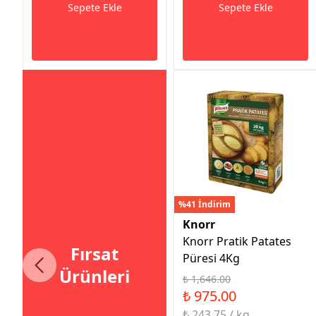
Sepete Ekle
Sepete Ekle
%41 İndirim
Knorr
Knorr Pratik Patates
Fırsat
Püresi 4Kg
Ürünleri
₺ 1,646.00
₺ 975.00
₺ 243.75 / kg