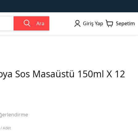
Ara
Giriş Yap
Sepetim
ya Sos Masaüstü 150ml X 12
ğerlendirme
 / Adet