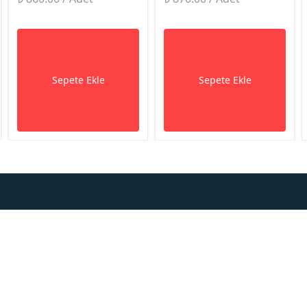
Sepete Ekle
Sepete Ekle
syal Medya
Kurumsal
Alışv
Anasayfa
Sıkça 
Hikayemiz
Nasıl 
Bize Ulaşın
Kullan