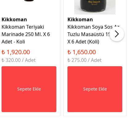
Kikkoman
Kikkoman
K
Kikkoman Teriyaki
Kikkoman Soya Sos Az
K
Marinade 250 Ml. X 6
Tuzlu Masaüstü 150 Ml.
So
Adet - Koli
X 6 Adet (Koli)
(K
₺ 1,920.00
₺ 1,650.00
₺
₺ 320.00 / Adet
₺ 275.00 / Adet
₺ 
Sepete Ekle
Sepete Ekle