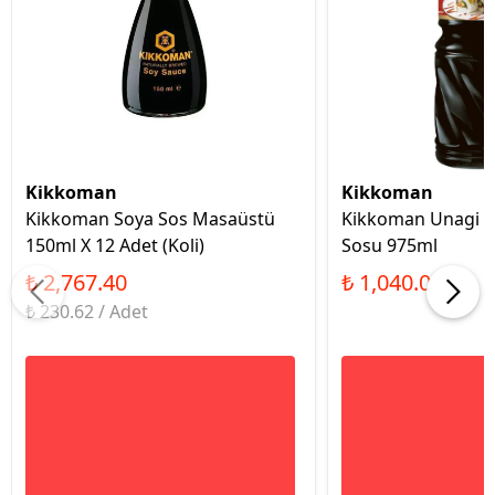
Kikkoman
Kikkoman
Kikkoman Soya Sos Masaüstü
Kikkoman Unagi Yı
150ml X 12 Adet (Koli)
Sosu 975ml
₺ 2,767.40
₺ 1,040.00
₺ 230.62 / Adet