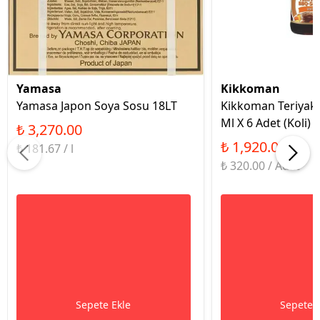
Yamasa
Kikkoman
Yamasa Japon Soya Sosu 18LT
Kikkoman Teriyaki 
Ml X 6 Adet (Koli)
₺ 3,270.00
₺ 1,920.00
₺ 181.67 / l
₺ 320.00 / Adet
Sepete Ekle
Sepete 