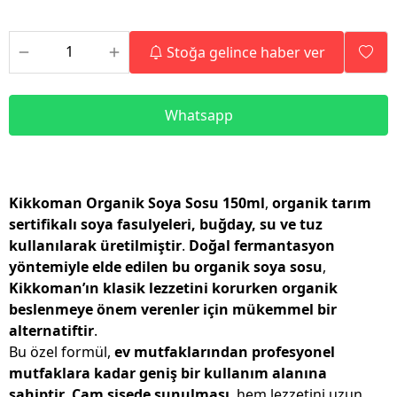
Stoğa gelince haber ver
Whatsapp
Kikkoman Organik Soya Sosu 150ml
,
organik tarım
sertifikalı soya fasulyeleri, buğday, su ve tuz
kullanılarak üretilmiştir
.
Doğal fermantasyon
yöntemiyle elde edilen bu organik soya sosu
,
Kikkoman’ın klasik lezzetini korurken organik
beslenmeye önem verenler için mükemmel bir
alternatiftir
.
Bu özel formül,
ev mutfaklarından profesyonel
mutfaklara kadar geniş bir kullanım alanına
sahiptir
.
Cam şişede sunulması
, hem lezzetini uzun