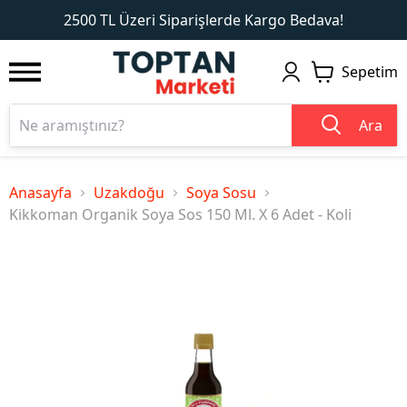
1
2
2500 TL Üzeri Siparişlerde Kargo Bedava!
Sepetim
Ara
Anasayfa
Uzakdoğu
Soya Sosu
Kikkoman Organik Soya Sos 150 Ml. X 6 Adet - Koli