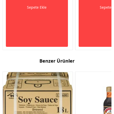
Sepete Ekle
Sepete 
Benzer Ürünler