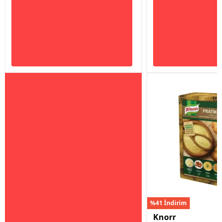
%41 İndirim
Knorr