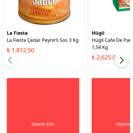
La Fiesta
Hügli
La Fiesta Çedar Peynirli Sos 3 Kg
Hügli Cafe De Par
1,54 Kg
₺ 1,812.50
₺ 2,625.00
Sepete Ekle
Sepete 