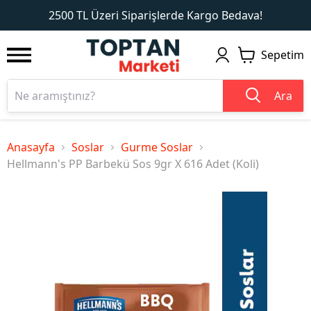
1
2
2500 TL Üzeri Siparişlerde Kargo Bedava!
Sepetim
Ara
Anasayfa
Soslar
Gurme Soslar
Hellmann's PP Barbekü Sos 9gr X 616 Adet (Koli)