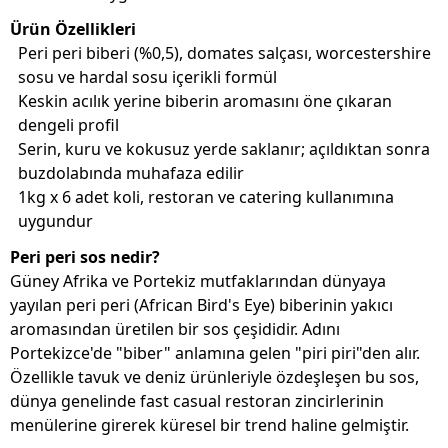
Ürün Özellikleri
Peri peri biberi (%0,5), domates salçası, worcestershire
sosu ve hardal sosu içerikli formül
Keskin acılık yerine biberin aromasını öne çıkaran
dengeli profil
Serin, kuru ve kokusuz yerde saklanır; açıldıktan sonra
buzdolabında muhafaza edilir
1kg x 6 adet koli, restoran ve catering kullanımına
uygundur
Peri peri sos nedir?
Güney Afrika ve Portekiz mutfaklarından dünyaya
yayılan peri peri (African Bird's Eye) biberinin yakıcı
aromasından üretilen bir sos çeşididir. Adını
Portekizce'de "biber" anlamına gelen "piri piri"den alır.
Özellikle tavuk ve deniz ürünleriyle özdeşleşen bu sos,
dünya genelinde fast casual restoran zincirlerinin
menülerine girerek küresel bir trend haline gelmiştir.