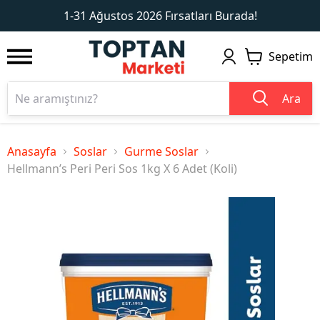
1
2
1-31 Ağustos 2026 Fırsatları Burada!
Sepetim
Ara
Anasayfa
Soslar
Gurme Soslar
Hellmann’s Peri Peri Sos 1kg X 6 Adet (Koli)