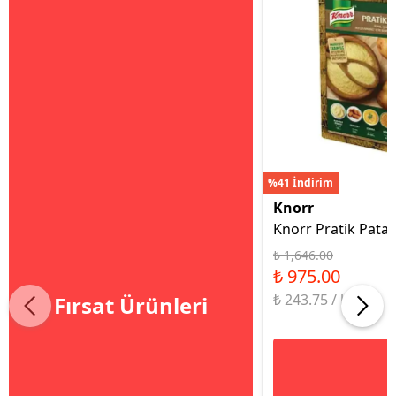
%41 İndirim
Knorr
Knorr Pratik Patat
₺ 1,646.00
₺ 975.00
₺ 243.75 / kg
Fırsat Ürünleri