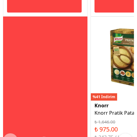
%41 İndirim
Knorr
Knorr Pratik Patat
₺ 1,646.00
₺ 975.00