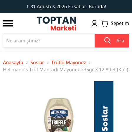
1
2
1-31 Ağustos 2026 Fırsatları Burada!
Sepetim
Ara
Anasayfa
Soslar
Trüflü Mayonez
Hellmann's Trüf Mantarlı Mayonez 235gr X 12 Adet (Koli)