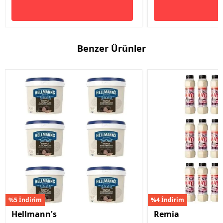
Benzer Ürünler
%5 İndirim
%4 İndirim
Hellmann's
Remia